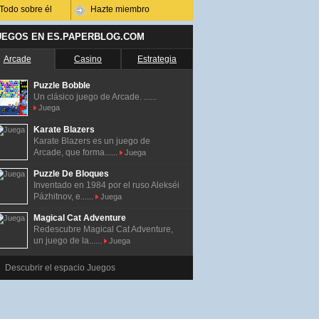
Todo sobre él
Hazte miembro
UEGOS EN ES.PAPERBLOG.COM
Arcade
Casino
Estrategia
Puzzle Bobble
Un clásico juego de Arcade. ......
Juega
Karate Blazers
Karate Blazers es un juego de
Arcade, que forma......
Juega
Puzzle De Bloques
Inventado en 1984 por el ruso Alekséi
Pázhitnov, e......
Juega
Magical Cat Adventure
Redescubre Magical Cat Adventure,
un juego de la......
Juega
Descubrir el espacio Juegos