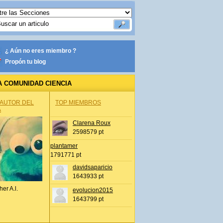
¿ Aún no eres miembro ?
Propón tu blog
A COMUNIDAD CIENCIA
 AUTOR DEL
TOP MIEMBROS
A
Clarena Roux
2598579 pt
plantamer
1791771 pt
davidsaparicio
1643933 pt
her A.l.
evolucion2015
1643799 pt