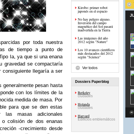
Kirobo: primer robot
japonés en el espacio
J
No hay peligro alguno.
Inversión del campo
magnético del Sol pasará
inadvertida en la Tierra
Las imágenes del año
2012 según "Nature"
sparcidas por toda nuestra
bas de tiempo a punto de
Los 10 avances científicos
más destacados del 2012
Tipo Ia, ya que si una enana
según "Science"
su gravedad se compactaría
Ver todos
 consiguiente llegaría a ser
Dossiers Paperblog
as generalmente pesan hasta
ponde con los límites de la
Berkeley
ciudades
nocida medida de masa. Por
Holanda
able para que se den estas
ciudades
r las masas adicionales
Harvard
Edificios emblemáticos
n o colisión de dos enanas
creción -crecimiento desde