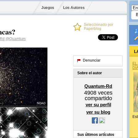
Juegos
Los Autores
Seleccionado por
ncas?
Paperblog
-Rd
@Quamtum
L
Denunciar
EL
DÍ
Sobre el autor
Quantum-Rd
4908
veces
compartido
ver su perfil
ver su blog
Est
Sus últimos artículos