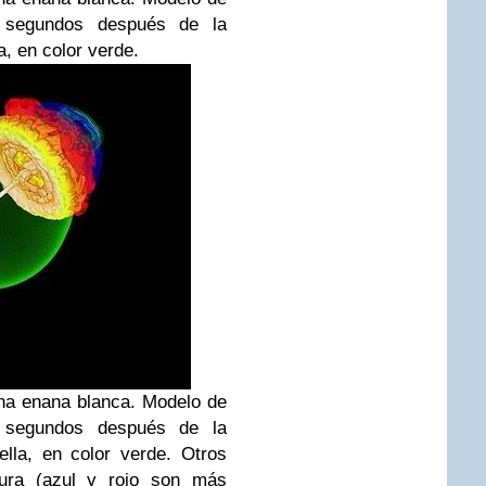
9 segundos después de la
la, en color verde.
na enana blanca. Modelo de
2 segundos después de la
rella, en color verde. Otros
tura (azul y rojo son más