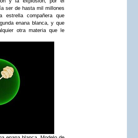
ión y la explosión, por el
ía ser de hasta mil millones
la estrella compañera que
egunda enana blanca, y que
lquier otra materia que le
na enana blanca. Modelo de