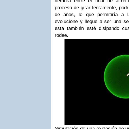
demora entre el final de acrec
proceso de girar lentamente, podr
de años, lo que permitiría a 
evolucione y llegue a ser una s
esta también esté disipando cua
rodee.
Simulación de una explosión de u