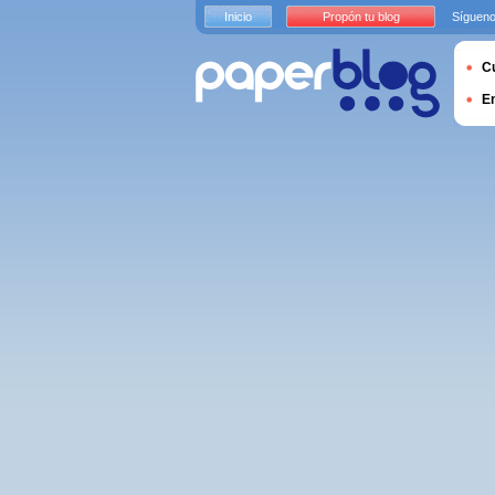
Inicio
Propón tu blog
Sígueno
Cu
E