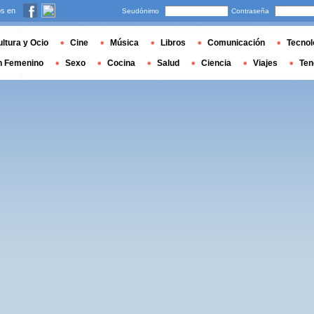
s en
Seudónimo
Contraseña
ltura y Ocio
Cine
Música
Libros
Comunicación
Tecnol
n Femenino
Sexo
Cocina
Salud
Ciencia
Viajes
Ten