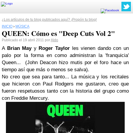
¿Los artículos de tu blog publicados aquí? ¡Propón tu blog!
INICIO
›
MÚSICA
QUEEN: Cómo es "Deep Cuts Vol 2"
Publicado el 19 abril 2011 por
Aldo
A
Brian May
y
Roger Taylor
les vienen dando con un
palo por la forma en como administran la 'franquicia'
Queen
...
(John Deacon
hizo mutis por el foro hace un
tiempo así que más o menos se salva).
No creo que sea para tanto... La música y los recitales
que hicieron con
Paul Rodgers
me gustaron, creo que
fueron respetuosos tanto con la historia del grupo como
con
Freddie Mercury
.