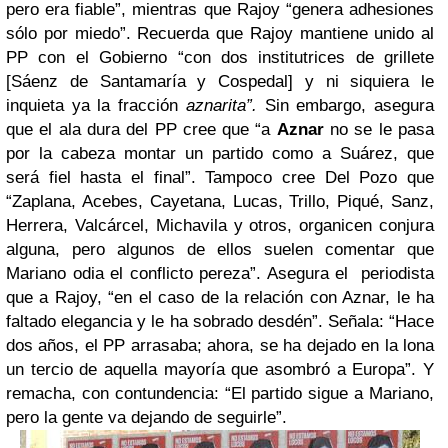
pero era fiable”, mientras que Rajoy “genera adhesiones
sólo por miedo”. Recuerda que Rajoy mantiene unido al
PP con el Gobierno “con dos institutrices de grillete
[Sáenz de Santamaría y Cospedal] y ni siquiera le
inquieta ya la fracción
aznarita”.
Sin embargo, asegura
que el ala dura del PP cree que “a
Aznar
no se le pasa
por la cabeza montar un partido como a Suárez, que
será fiel hasta el final”. Tampoco cree Del Pozo que
“Zaplana, Acebes, Cayetana, Lucas, Trillo, Piqué, Sanz,
Herrera, Valcárcel, Michavila y otros, organicen conjura
alguna, pero algunos de ellos suelen comentar que
Mariano odia el conflicto pereza”. Asegura el
periodista
que a Rajoy, “en el caso de la relación con Aznar, le ha
faltado elegancia y le ha sobrado desdén”. Señala: “Hace
dos años, el PP arrasaba; ahora, se ha dejado en la lona
un tercio de aquella mayoría que asombró a Europa”. Y
remacha, con contundencia: “El partido sigue a Mariano,
pero la gente va dejando de seguirle”.