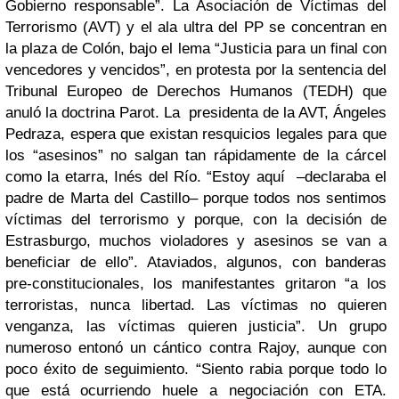
Gobierno responsable”. La Asociación de Víctimas del
Terrorismo (AVT) y el ala ultra del PP se concentran en
la plaza de Colón, bajo el lema “
Justicia para un final con
vencedores y vencidos
”, en protesta por la sentencia del
Tribunal Europeo de Derechos Humanos (TEDH) que
anuló la doctrina Paro
t
. La
presidenta de la AVT, Ángeles
Pedraza, espera que existan resquicios legales para que
los “asesinos” no salgan tan rápidamente de la cárcel
como
la etarra, Inés del Río
. “Estoy aquí
–declaraba el
padre de Marta del Castillo– porque todos nos sentimos
víctimas del terrorismo y porque, con la decisión de
Estrasburgo, muchos violadores y asesinos se van a
beneficiar de ello”. Ataviados, algunos, con
banderas
pre-constitucionales
, los manifestantes gritaron “a los
terroristas, nunca libertad. Las víctimas no quieren
venganza, las víctimas quieren justicia”. Un grupo
numeroso entonó un cántico contra Rajoy, aunque con
poco éxito de seguimiento
. “
Siento rabia porque todo lo
que está ocurriendo huele a negociación con ETA.