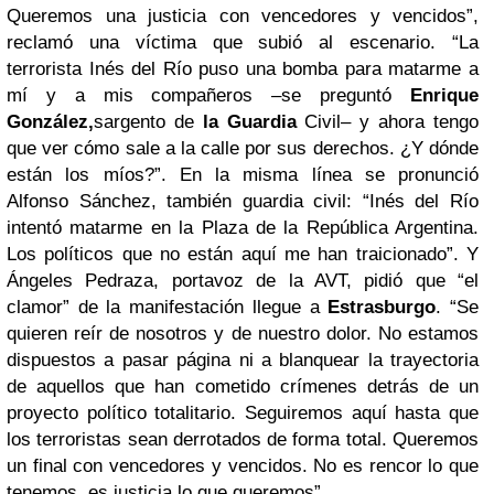
Queremos una justicia con vencedores y vencidos”,
reclamó una víctima que subió al escenario. “La
terrorista Inés del Río puso una bomba para matarme a
mí y a mis compañeros –se preguntó
Enrique
González
,
sargento de
la Guardia
Civil– y ahora tengo
que ver cómo sale a la calle por sus derechos. ¿Y dónde
están los míos?”. En la misma línea se pronunció
Alfonso Sánchez, también guardia civil: “
Inés del Río
intentó matarme
en la Plaza de la República Argentina.
Los políticos que no están aquí me han traicionado”. Y
Ángeles Pedraza
, portavoz de la AVT, pidió que “el
clamor” de la manifestación llegue a
Estrasburgo
. “Se
quieren reír de nosotros y de nuestro dolor. No estamos
dispuestos a pasar página ni a blanquear la trayectoria
de aquellos que han cometido crímenes detrás de un
proyecto político totalitario. Seguiremos aquí hasta que
los terroristas sean derrotados de forma total. Queremos
un final con vencedores y vencidos.
No es rencor lo que
tenemos, es justicia lo que queremos
”.