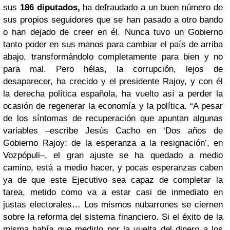
sus
186 diputados,
ha defraudado a un buen número de
sus propios seguidores que se han pasado a otro bando
o han dejado de creer en él. Nunca tuvo un Gobierno
tanto poder en sus manos para cambiar el país de arriba
abajo, transformándolo completamente para bien y no
para mal. Pero hélas, la corrupción, lejos de
desaparecer, ha crecido y el presidente Rajoy, y con él
la derecha política española, ha vuelto así a perder la
ocasión de regenerar la economía y la política. “A pesar
de los síntomas de recuperación que apuntan algunas
variables –escribe Jesús Cacho en ‘Dos años de
Gobierno Rajoy: de la esperanza a la resignación’, en
Vozpópuli–, el gran ajuste se ha quedado a medio
camino, está a medio hacer, y pocas esperanzas caben
ya de que este Ejecutivo sea capaz de completar la
tarea, metido como va a estar casi de inmediato en
justas electorales… Los mismos nubarrones se ciernen
sobre la reforma del sistema financiero. Si el éxito de la
misma había que medirlo por la vuelta del dinero a los