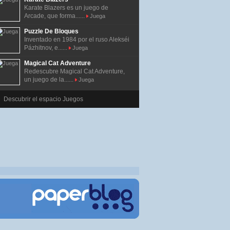
Karate Blazers es un juego de
Arcade, que forma......
Juega
Puzzle De Bloques
Inventado en 1984 por el ruso Alekséi
Pázhitnov, e......
Juega
Magical Cat Adventure
Redescubre Magical Cat Adventure,
un juego de la......
Juega
Descubrir el espacio Juegos