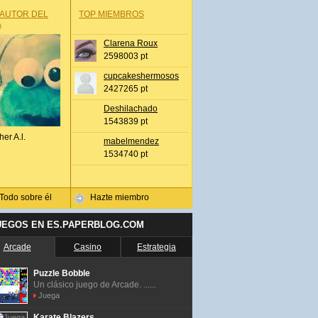
 AUTOR DEL
TOP MIEMBROS
A
Clarena Roux
2598003 pt
cupcakeshermosos
2427265 pt
Deshilachado
1543839 pt
her A.l.
mabelmendez
1534740 pt
Todo sobre él
Hazte miembro
UEGOS EN ES.PAPERBLOG.COM
Arcade
Casino
Estrategia
Puzzle Bobble
Un clásico juego de Arcade. ......
Juega
Karate Blazers