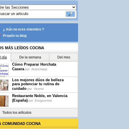
¿ Aún no eres miembro ?
Propón tu blog
OS MÁS LEÍDOS COCINA
l día
De la semana
Del mes
Cómo Preparar Horchata
Casera
por
Aranchawp
Los mejores dúos de belleza
para potenciar tu rutina de
cuidado
por
Vicensi
Restaurante Noble, en Valencia
(España)
por
Enogourmet
Todos los artículos
A COMUNIDAD COCINA