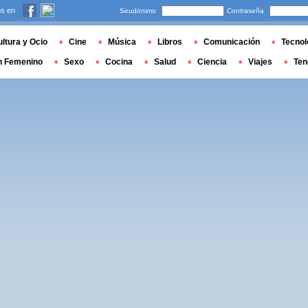
s en
Seudónimo
Contraseña
ltura y Ocio
Cine
Música
Libros
Comunicación
Tecnol
n Femenino
Sexo
Cocina
Salud
Ciencia
Viajes
Ten