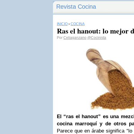
Revista Cocina
INICIO
›
COCINA
Ras el hanout: lo mejor d
Por
Celiaganzano
@Cocinista
El “ras el hanout” es una mezcl
cocina marroquí y de otros pa
Parece que en árabe significa “lo