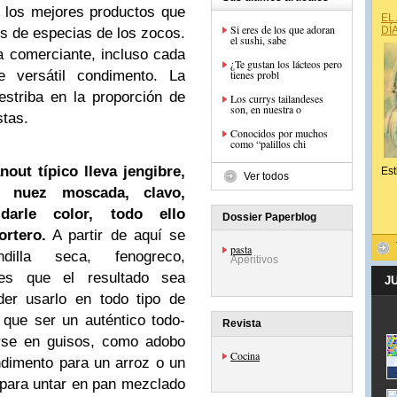
 los mejores productos que
EL
Si eres de los que adoran
DÍ
s de especias de los zocos.
el sushi, sabe
a comerciante, incluso cada
¿Te gustan los lácteos pero
e versátil condimento. La
tienes probl
estriba en la proporción de
Los currys tailandeses
son, en nuestra o
stas.
Conocidos por muchos
como “palillos chi
out típico lleva jengibre,
Est
Ver todos
o, nuez moscada, clavo,
arle color, todo ello
Dossier Paperblog
rtero.
A partir de aquí se
pasta
dilla seca, fenogreco,
Aperitivos
s que el resultado sea
J
der usarlo en todo tipo de
 que ser un auténtico todo-
Revista
rse en guisos, como adobo
Cocina
dimento para un arroz o un
para untar en pan mezclado