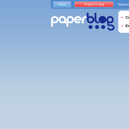
Inicio
Propón tu blog
Sígueno
Cu
E