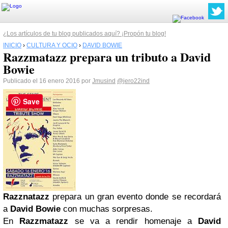
¿Los artículos de tu blog publicados aquí? ¡Propón tu blog!
INICIO
›
CULTURA Y OCIO
›
DAVID BOWIE
Razzmatazz prepara un tributo a David
Bowie
Publicado el 16 enero 2016 por
Jmusind
@jero22ind
Save
Razznatazz
prepara un gran evento donde se recordará
a
David Bowie
con muchas sorpresas.
En
Razzmatazz
se va a rendir homenaje a
David