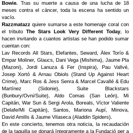
Bowie.
Tras su muerte a causa de una lucha de 18
meses contra el cáncer, toda la escena ha sentido un
vacío.
Razzmatazz
quiere sumarse a este homenaje coral con
el tributo
The Stars Look Very Different Today
, lo
hacen invitando a cuantos artistas se han podido sumar
cuentan con:
Lav Records All Stars, Elefantes, Seward, Àlex Torío &
Empar Moliner, Glaucs, Dani Vega (Mishima), Jaume Pla
(Mazoni), Jordi Lanuza & Fer (Inspira), Pau Vallvé,
Josep Xortó & Arnau Obiols (Stand Up Against Heart
Crime), Marc Ros & Jess Senra & Marcel Cavallé & Edu
Martínez (Sidonie), Suite Blackstars
(Bunbury/Ovni/Suite), Aldo Comas (San León), Mi
Capitán, War Sun & Sergi Arola, Boreals, Víctor Valiente
(Delafe/Mi Capitán), Santos, Mariona Aupí, Minova,
David Amills & Jaume Vilaseca (Aladdin Spiders).
En este concierto, tenemos otra noticia, la recaudación
de la taquilla se donará íntegramente a la Fundació per a