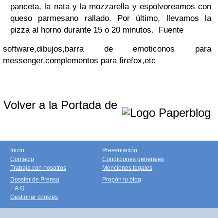
panceta, la nata y la mozzarella y espolvoreamos con
queso parmesano rallado. Por último, llevamos la
pizza al horno durante 15 o 20 minutos. Fuente
software,dibujos,barra de emoticonos para
messenger,complementos para firefox,etc
Volver a la Portada de
Inicio
Presentación
Contacto
Condiciones generales
Trabaja con nosotros
Menciones legales
Dossier de Prensa
Propón tu blog
F.A.Q.
Gestionar cookies