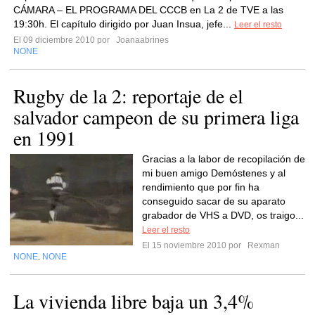
CÁMARA – EL PROGRAMA DEL CCCB en La 2 de TVE a las
19:30h. El capítulo dirigido por Juan Insua, jefe...
Leer el resto
El 09 diciembre 2010 por
Joanaabrines
NONE
Rugby de la 2: reportaje de el
salvador campeon de su primera liga
en 1991
Gracias a la labor de recopilación de
mi buen amigo Demóstenes y al
rendimiento que por fin ha
conseguido sacar de su aparato
grabador de VHS a DVD, os traigo...
Leer el resto
El 15 noviembre 2010 por
Rexman
NONE
NONE
,
La vivienda libre baja un 3,4%