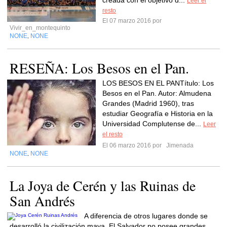
creada con el objetivo d...
Leer el
resto
El 07 marzo 2016 por
Vivir_en_montequinto
NONE
NONE
,
RESEÑA: Los Besos en el Pan.
LOS BESOS EN EL PANTítulo: Los
Besos en el Pan. Autor: Almudena
Grandes (Madrid 1960), tras
estudiar Geografía e Historia en la
Universidad Complutense de...
Leer
el resto
El 06 marzo 2016 por
Jimenada
NONE
NONE
,
La Joya de Cerén y las Ruinas de
San Andrés
A diferencia de otros lugares donde se
desarrolló la civilización maya, El Salvador no posee grandes