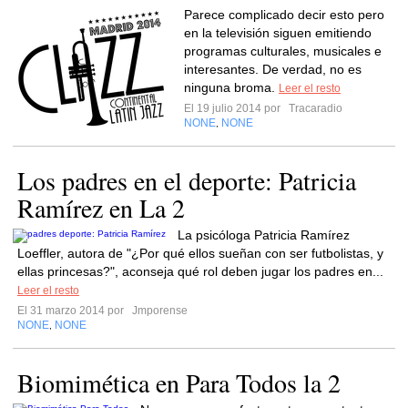
Parece complicado decir esto pero
en la televisión siguen emitiendo
programas culturales, musicales e
interesantes. De verdad, no es
ninguna broma.
Leer el resto
El 19 julio 2014 por
Tracaradio
NONE
NONE
,
Los padres en el deporte: Patricia
Ramírez en La 2
La psicóloga Patricia Ramírez
Loeffler, autora de "¿Por qué ellos sueñan con ser futbolistas, y
ellas princesas?", aconseja qué rol deben jugar los padres en...
Leer el resto
El 31 marzo 2014 por
Jmporense
NONE
NONE
,
Biomimética en Para Todos la 2