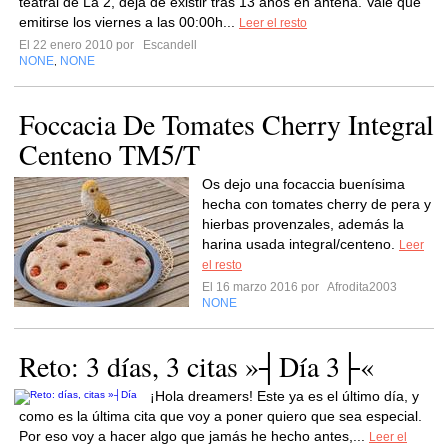
teatral de La 2, deja de existir tras 13 años en antena. Vale que
emitirse los viernes a las 00:00h...
Leer el resto
El 22 enero 2010 por
Escandell
NONE
NONE
,
Foccacia De Tomates Cherry Integral
Centeno TM5/T
Os dejo una focaccia buenísima
hecha con tomates cherry de pera y
hierbas provenzales, además la
harina usada integral/centeno.
Leer
el resto
El 16 marzo 2016 por
Afrodita2003
NONE
Reto: 3 días, 3 citas »┤Día 3├«
¡Hola dreamers! Este ya es el último día, y
como es la última cita que voy a poner quiero que sea especial.
Por eso voy a hacer algo que jamás he hecho antes,...
Leer el