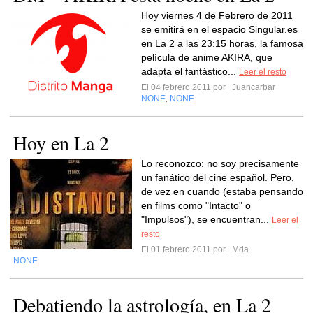
Hoy viernes 4 de Febrero de 2011
se emitirá en el espacio Singular.es
en La 2 a las 23:15 horas, la famosa
película de anime AKIRA, que
adapta el fantástico...
Leer el resto
El 04 febrero 2011 por
Juancarbar
NONE
NONE
,
Hoy en La 2
Lo reconozco: no soy precisamente
un fanático del cine español. Pero,
de vez en cuando (estaba pensando
en films como "Intacto" o
"Impulsos"), se encuentran...
Leer el
resto
El 01 febrero 2011 por
Mda
NONE
Debatiendo la astrología, en La 2