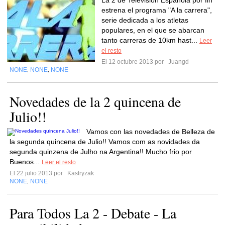
La 2 de Televisión Española por fin
estrena el programa "A la carrera",
serie dedicada a los atletas
populares, en el que se abarcan
tanto carreras de 10km hast...
Leer
el resto
El 12 octubre 2013 por
Juangd
NONE
NONE
NONE
,
,
Novedades de la 2 quincena de
Julio!!
Vamos con las novedades de Belleza de
la segunda quincena de Julio!! Vamos com as novidades da
segunda quinzena de Julho na Argentina!! Mucho frio por
Buenos...
Leer el resto
El 22 julio 2013 por
Kastryzak
NONE
NONE
,
Para Todos La 2 - Debate - La