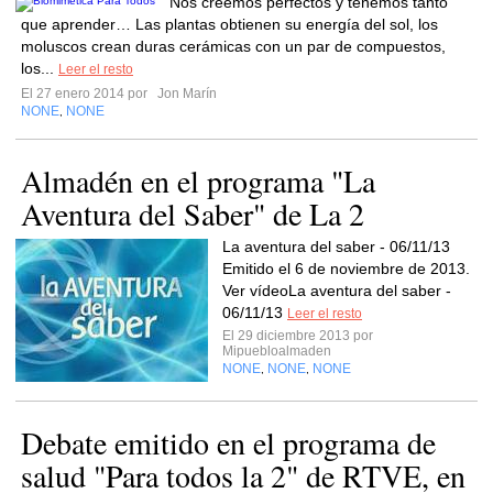
Nos creemos perfectos y tenemos tanto
que aprender… Las plantas obtienen su energía del sol, los
moluscos crean duras cerámicas con un par de compuestos,
los...
Leer el resto
El 27 enero 2014 por
Jon Marín
NONE
NONE
,
Almadén en el programa "La
Aventura del Saber" de La 2
La aventura del saber - 06/11/13
Emitido el 6 de noviembre de 2013.
Ver vídeoLa aventura del saber -
06/11/13
Leer el resto
El 29 diciembre 2013 por
Mipuebloalmaden
NONE
NONE
NONE
,
,
Debate emitido en el programa de
salud "Para todos la 2" de RTVE, en