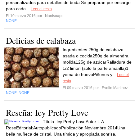
personalizados para detalles de boda.Se preparan por encargo
para cada...
Leer el resto
El 10 marzo 2016 por
Nanisoaps
NONE
Delicias de calabaza
Ingredientes:250g de calabaza
asada o cocida250g de almendra
molida125g de azúcarRalladura de
1/2 limón (sólo la parte amarilla)1
yema de huevoPiñones y...
Leer el
resto
El 09 marzo 2016 por
Evelin Martinez
NONE
NONE
,
Reseña: Icy Pretty Love
Título: Icy Pretty LoveAutor:L.A.
RoseEditorial:AutopublicadoPublicación:Noviembre 2014Una
bella muñeca de cristal. Una tímida y apropiada sonrisa.