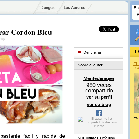
Juegos
Los Autores
rar Cordon Bleu
ujer
L
Denunciar
EL
Sobre el autor
DÍ
Mentedemujer
980
veces
compartido
ver su perfil
ver su blog
Est
astante fácil y rápida de
Sus últimos artículos