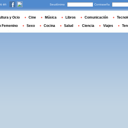
s en
Seudónimo
Contraseña
ltura y Ocio
Cine
Música
Libros
Comunicación
Tecnol
n Femenino
Sexo
Cocina
Salud
Ciencia
Viajes
Ten