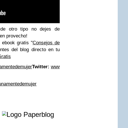
de otro tipo no dejes de
uen provecho!
i ebook gratis
"
Consejos de
entes del blog directo en tu
ratis
amentedemujer
Twitter:
www.twitter.com/unamentedemujer
I
unamentedemujer
e