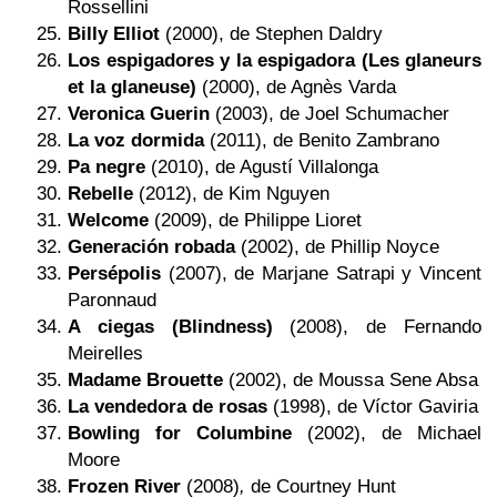
Rossellini
Billy Elliot
(2000), de Stephen Daldry
Los espigadores y la espigadora
(Les glaneurs
et la glaneuse
)
(2000), de Agnès Varda
Veronica Guerin
(2003), de Joel Schumacher
La voz dormida
(2011), de Benito Zambrano
Pa negre
(2010), de Agustí Villalonga
Rebelle
(2012), de Kim Nguyen
Welcome
(2009), de Philippe Lioret
Generación robada
(2002), de Phillip Noyce
Persépolis
(2007), de Marjane Satrapi y Vincent
Paronnaud
A ciegas (Blindness)
(2008), de Fernando
Meirelles
Madame Brouette
(2002), de Moussa Sene Absa
La vendedora de rosas
(1998), de Víctor Gaviria
Bowling for Columbine
(2002), de Michael
Moore
Frozen River
(2008)
,
de Courtney Hunt