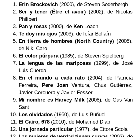
Erin Brockovich
(2000), de Steven Soderbergh
Ser y tener (Être et avoir)
(2002), de Nicolas
Philibert
Pan y rosas
(2000), de
Ken
Loach
Te doy mis ojos
(2003), de Icíar Bollaín
En tierra de hombres (North Country)
(2005),
de Niki Caro
El color púrpura
(1985), de Steven Spielberg
La lengua de las mariposas
(1999), de José
Luis Cuerda
En el mundo a cada rato
(2004)
,
de Patricia
Ferreira,
Pere Joan
Ventura, Chus Gutiérrez,
Javier Corcuera y Javier Fesser
Mi nombre es Harvey Milk
(2008)
,
de Gus Van
Sant
Los olvidados
(1950)
,
de Luis Buñuel
El Cairo, 678
(2010), de Mohamed Diab
Una jornada particular
(1977), de Ettore Scola
Las mujeres de verdad tienen curvas
(2002), de