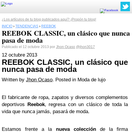
¿Los artículos de tu blog publicados aquí? ¡Propón tu blog!
INICIO
›
TENDENCIAS
›
REEBOK
REEBOK CLASSIC, un clásico que nunca
pasa de moda
Publicado el 12 octubre 2013 por
Jhon Ocaso
@jhon3017
12
octubre
2013
REEBOK CLASSIC, un clásico que
nunca pasa de moda
Written by
Jhon Ocaso
. Posted in Moda de lujo
El fabricante de ropa, zapatos y diversos complementos
deportivos
Reebok
, regresa con un clásico de toda la
vida que nunca jamás, pasará de moda.
Estamos frente a la
nueva colección
de la firma