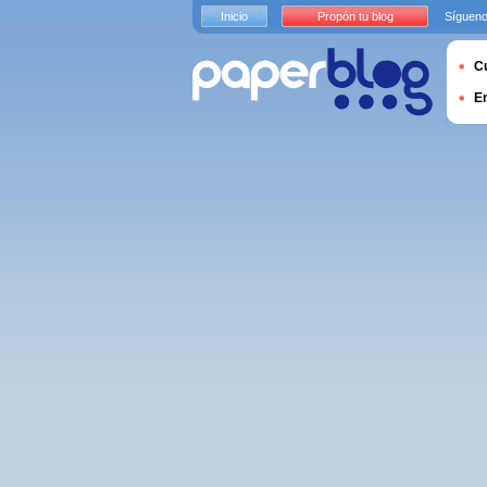
Inicio
Propón tu blog
Sígueno
Cu
E