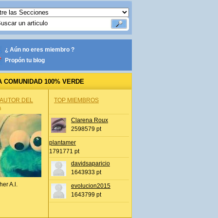
¿ Aún no eres miembro ?
Propón tu blog
A COMUNIDAD 100% VERDE
 AUTOR DEL
TOP MIEMBROS
A
Clarena Roux
2598579 pt
plantamer
1791771 pt
davidsaparicio
1643933 pt
her A.l.
evolucion2015
1643799 pt