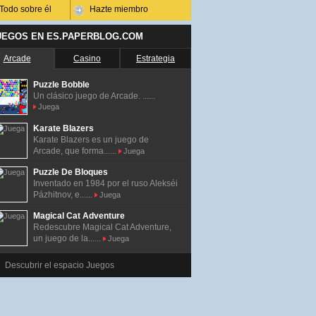
Todo sobre él
Hazte miembro
UEGOS EN ES.PAPERBLOG.COM
Arcade
Casino
Estrategia
Puzzle Bobble
Un clásico juego de Arcade. ......
Juega
Karate Blazers
Karate Blazers es un juego de
Arcade, que forma......
Juega
Puzzle De Bloques
Inventado en 1984 por el ruso Alekséi
Pázhitnov, e......
Juega
Magical Cat Adventure
Redescubre Magical Cat Adventure,
un juego de la......
Juega
Descubrir el espacio Juegos