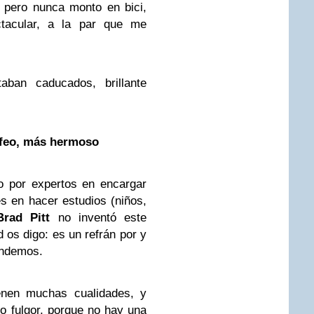
a, pero nunca monto en bici,
tacular, a la par que me
ban caducados, brillante
 feo, más hermoso
o por expertos en encargar
les en hacer estudios (niños,
Brad Pitt
no inventó este
d os digo: es un refrán por y
endemos.
enen muchas cualidades, y
do fulgor, porque no hay una