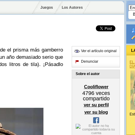
Juegos
Los Autores
esde el prisma más gamberro
L
Ver el artículo original
r un año demasiado serio que
Denunciar
EL
s litros de tila). ¡Pásadlo
DÍ
Sobre el autor
Cooliflower
4796
veces
compartido
ver su perfil
ver su blog
Est