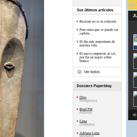
Sus últimos artículos
J
Reciclar no es la solución
Pero mira que se puede ser
carbón…
El día más importante de
nuestra vida
El nuevo impuesto al sol,
por fin en negro sobre
blanco
Ver todos
Dossiers Paperblog
Dios
Religiosos
Brad Pitt
Actores
Lima
ciudades
Adriana Lima
Modelos