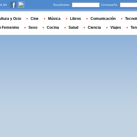
s en
Seudónimo
Contraseña
ltura y Ocio
Cine
Música
Libros
Comunicación
Tecnol
n Femenino
Sexo
Cocina
Salud
Ciencia
Viajes
Ten