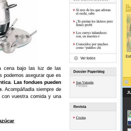
EL
Si eres de los que adoran
DÍ
el sushi, sabe
¿Te gustan los lácteos pero
tienes probl
Los currys tailandeses
son, en nuestra o
Conocidos por muchos
como “palillos chi
Est
Ver todos
 cena bajo las luz de las
Dossier Paperblog
Os podemos asegurar que es
ntica
.
Las fondues pueden
San Valentín
Fiestas
e
. Acompáñadla siempre de
J
 con vuestra comida y una
Revista
Cocina
azúcar