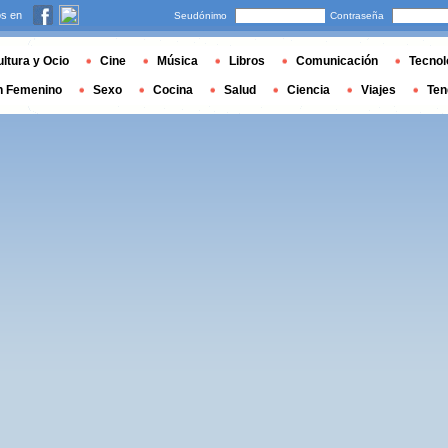
s en
Seudónimo
Contraseña
ltura y Ocio
Cine
Música
Libros
Comunicación
Tecnol
n Femenino
Sexo
Cocina
Salud
Ciencia
Viajes
Ten