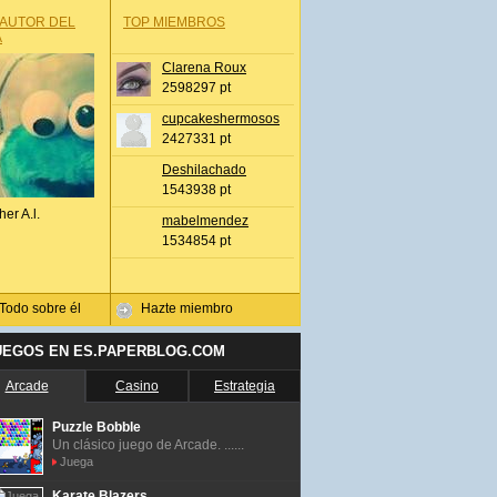
 AUTOR DEL
TOP MIEMBROS
A
Clarena Roux
2598297 pt
cupcakeshermosos
2427331 pt
Deshilachado
1543938 pt
her A.l.
mabelmendez
1534854 pt
Todo sobre él
Hazte miembro
UEGOS EN ES.PAPERBLOG.COM
Arcade
Casino
Estrategia
Puzzle Bobble
Un clásico juego de Arcade. ......
Juega
Karate Blazers