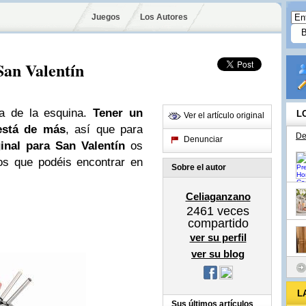
Juegos
Los Autores
San Valentín
ta de la esquina.
Tener un
L
Ver el artículo original
 está de más
, así que para
De
Denunciar
inal para San Valentín
os
os que podéis encontrar en
Sobre el autor
Celiaganzano
2461
veces
compartido
ver su perfil
ver su blog
L
Sus últimos artículos