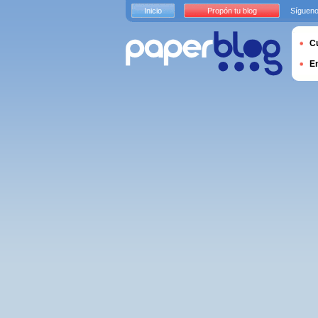
Inicio
Propón tu blog
Sígueno
Cu
E