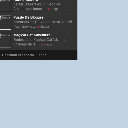
Karate Blazers es un juego de
Arcade, que forma......
Juega
Puzzle De Bloques
Inventado en 1984 por el ruso Alekséi
Pázhitnov, e......
Juega
Magical Cat Adventure
Redescubre Magical Cat Adventure,
un juego de la......
Juega
Descubrir el espacio Juegos