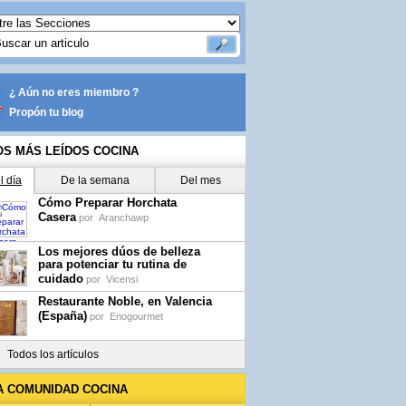
¿ Aún no eres miembro ?
Propón tu blog
OS MÁS LEÍDOS COCINA
l día
De la semana
Del mes
Cómo Preparar Horchata
Casera
por
Aranchawp
Los mejores dúos de belleza
para potenciar tu rutina de
cuidado
por
Vicensi
Restaurante Noble, en Valencia
(España)
por
Enogourmet
Todos los artículos
A COMUNIDAD COCINA