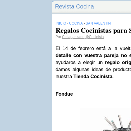
Revista Cocina
INICIO
›
COCINA
›
SAN VALENTÍN
Regalos Cocinistas para 
Por
Celiaganzano
@Cocinista
El 14 de febrero está a la vuel
detalle con vuestra pareja no
ayudaros a elegir un
regalo orig
damos algunas ideas de product
nuestra
Tienda Cocinista
.
Fondue