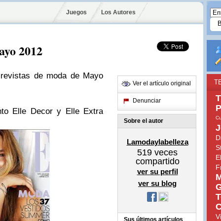
Juegos
Los Autores
ayo 2012
s revistas de moda de Mayo
T
Ver el artículo original
T
Denunciar
P
to Elle Decor y Elle Extra
Cu
Sobre el autor
J
D
Lamodaylabelleza
S
519
veces
E
compartido
F
ver su perfil
M
ver su blog
G
T
C
V
Sus últimos artículos