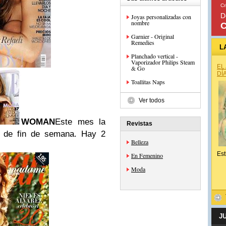
Cr
D
Joyas personalizadas con
nombre
C
Garnier - Original
Remedies
L
Planchado vertical -
Vaporizador Philips Steam
EL
& Go
DÍ
Toallitas Naps
Ver todos
WOMAN
Este mes la
Revistas
a de fin de semana. Hay 2
Belleza
.
Est
En Femenino
Moda
J