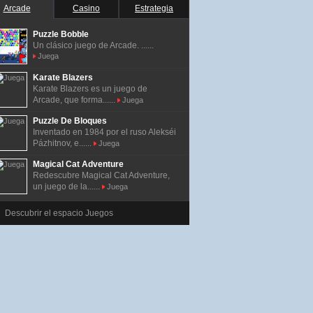
Arcade
Casino
Estrategia
Puzzle Bobble
Un clásico juego de Arcade. ......
Juega
Karate Blazers
Karate Blazers es un juego de
Arcade, que forma......
Juega
Puzzle De Bloques
Inventado en 1984 por el ruso Alekséi
Pázhitnov, e......
Juega
Magical Cat Adventure
Redescubre Magical Cat Adventure,
un juego de la......
Juega
Descubrir el espacio Juegos