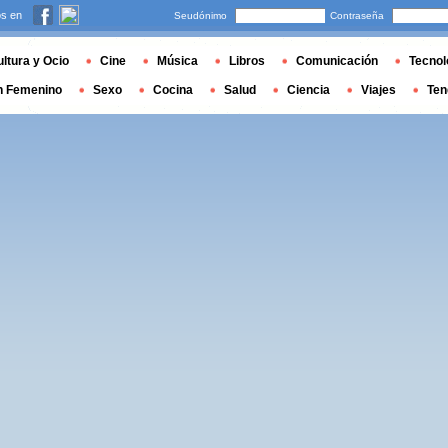
s en
Seudónimo
Contraseña
ltura y Ocio
Cine
Música
Libros
Comunicación
Tecnol
n Femenino
Sexo
Cocina
Salud
Ciencia
Viajes
Ten