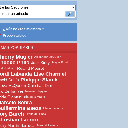
¿ Aún no eres miembro ?
Propón tu blog
EMAS POPULARES
hierry Mugler
Alexander McQueen
hoebe Philo
Jack Kirby
Sergio Rossi
Roland Mouret
sto Dalmau
ordi Labanda
Lise Charmel
Philippe Starck
avid Delfín
teve McQueen
Christian Dior
lio Berhanyer
Mariana Dappiano
rida Giannini
Día de la Madre
arcelo Senra
uillermina Baeza
Elena Benarroch
ory Burch
Jesús del Pozo
hristian Lacroix
icky Martín Berrocal
Manuel Pertegaz