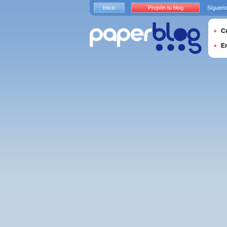
Inicio
Propón tu blog
Sígueno
Cu
E