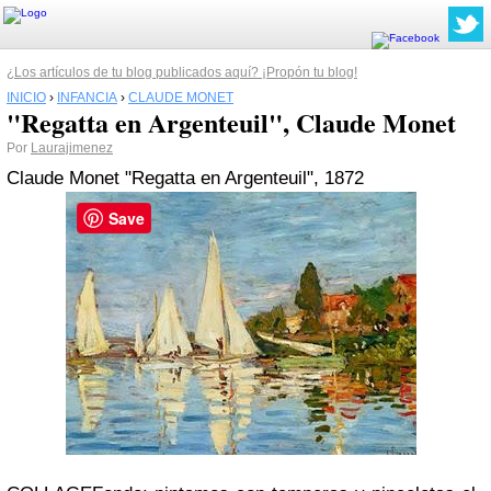
¿Los artículos de tu blog publicados aquí? ¡Propón tu blog!
INICIO
›
INFANCIA
›
CLAUDE MONET
"Regatta en Argenteuil", Claude Monet
Por
Laurajimenez
Claude Monet
"Regatta en Argenteuil", 1872
Save