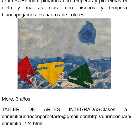
COLLAGE
Fondo: pintamos con temperas y pinceletas el
cielo y mar.
Las olas: con hisopos y tempera
blanca
pegamos los barcos de colores
More, 3 años
TALLER DE ARTES INTEGRADAS
Clases a
domicilio
unrinconparaelarte@gmail.com
http://unrinconpar
domicilio_724.html