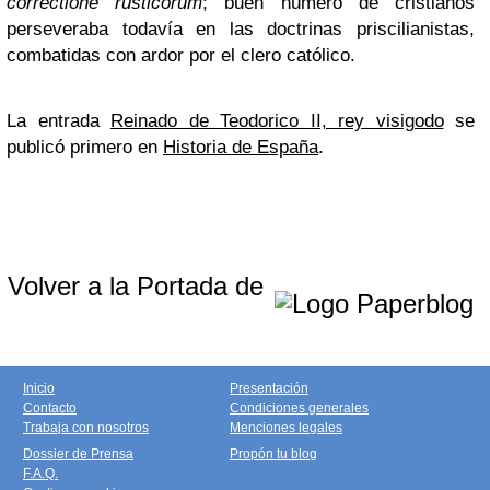
correctione rusticorum
; buen número de cristianos
perseveraba todavía en las doctrinas priscilianistas,
combatidas con ardor por el clero católico.
La entrada
Reinado de Teodorico II, rey visigodo
se
publicó primero en
Historia de España
.
Volver a la Portada de
Inicio
Presentación
Contacto
Condiciones generales
Trabaja con nosotros
Menciones legales
Dossier de Prensa
Propón tu blog
F.A.Q.