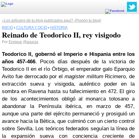
¿Los artículos de tu blog publicados aquí? ¡Propón tu blog!
INICIO
›
CULTURA Y OCIO
›
HISTORIA
Reinado de Teodorico II, rey visigodo
Por
Enrique
@asurza
Teodorico II, gobernó el Imperio e Hispania entre los
años 457-466
. Pocos días después de la victoria de
Teodorico II en el río Órbigo, el emperador galo Eparquio
Avito fue derrocado por el
magister militum
Ricimero, de
extracción sueva y visigoda, auténtico poder en la
sombra en Ravena hasta su fallecimiento en 472. El giro
de los acontecimientos obligó al monarca tolosano a
abandonar la Península ibérica, en marzo de 457,
aunque una parte del ejército permaneció y prosiguió un
avance hacia la Bética, que culminó con un cierto control
sobre Sevilla. Los teóricos federados seguían la línea de
la expansión sueva con conciencia creciente de