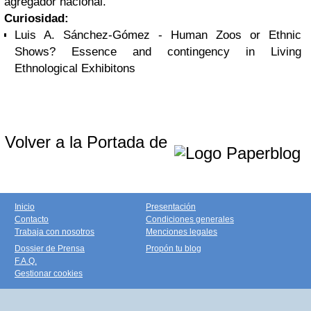
agregador nacional.
Curiosidad:
Luis A. Sánchez-Gómez - Human Zoos or Ethnic
Shows? Essence and contingency in Living
Ethnological Exhibitons
Volver a la Portada de
Inicio
Presentación
Contacto
Condiciones generales
Trabaja con nosotros
Menciones legales
Dossier de Prensa
Propón tu blog
F.A.Q.
Gestionar cookies