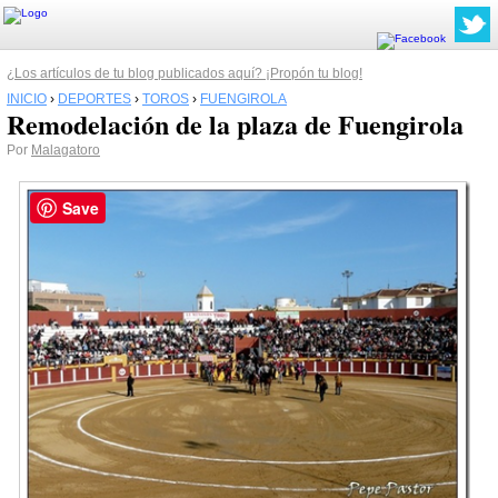
¿Los artículos de tu blog publicados aquí? ¡Propón tu blog!
INICIO
›
DEPORTES
›
TOROS
›
FUENGIROLA
Remodelación de la plaza de Fuengirola
Por
Malagatoro
Save