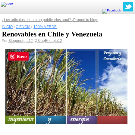
¿Los artículos de tu blog publicados aquí? ¡Propón tu blog!
INICIO
›
CIENCIA
›
100% VERDE
Renovables en Chile y Venezuela
Por
Blogenergia12
@BlogEnergia12
Save