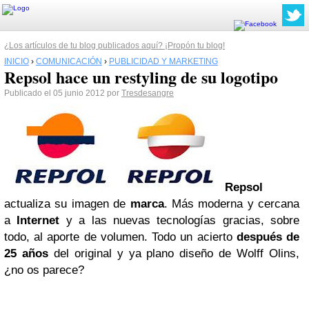
¿Los artículos de tu blog publicados aquí? ¡Propón tu blog!
INICIO
›
COMUNICACIÓN
›
PUBLICIDAD Y MARKETING
Repsol hace un restyling de su logotipo
Publicado el 05 junio 2012 por
Tresdesangre
Repsol
actualiza su imagen de
marca
. Más moderna y cercana
a
Internet
y a las nuevas tecnologías gracias, sobre
todo, al aporte de volumen. Todo un acierto
después de
25 años
del original y ya plano diseño de Wolff Olins,
¿no os parece?