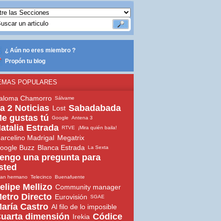
¿ Aún no eres miembro ?
Propón tu blog
EMAS POPULARES
aloma Chamorro
Sálvame
a 2 Noticias
Sabadabada
Lost
e gustas tú
Google
Antena 3
atalia Estrada
RTVE
¡Mira quién baila!
arcelino Madrigal
Megatrix
oogle Buzz
Blanca Estrada
La Sexta
engo una pregunta para
sted
ran hermano
Telecinco
Buenafuente
elipe Mellizo
Community manager
etro Directo
Eurovisión
SGAE
aría Castro
Al filo de lo imposible
uarta dimensión
Códice
Irekia