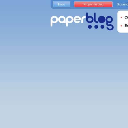
Inicio
Propón tu blog
Sígueno
Cu
E