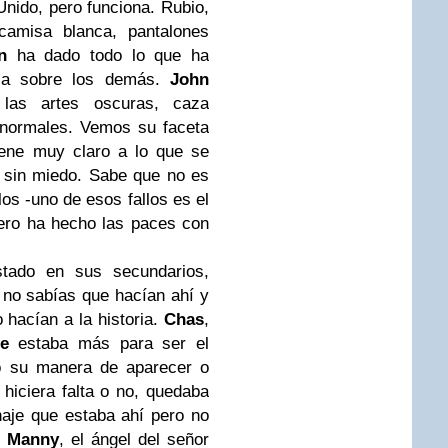
nido, pero funciona. Rubio,
camisa blanca, pantalones
n
ha dado todo lo que ha
aca sobre los demás.
John
s artes oscuras, caza
normales. Vemos su faceta
iene muy claro a lo que se
te sin miedo. Sabe que no es
os -uno de esos fallos es el
ero ha hecho las paces con
tado en sus secundarios,
 no sabías que hacían ahí y
 hacían a la historia.
Chas
,
e
estaba más para ser el
ro su manera de aparecer o
 hiciera falta o no, quedaba
onaje que estaba ahí pero no
.
Manny
, el ángel del señor