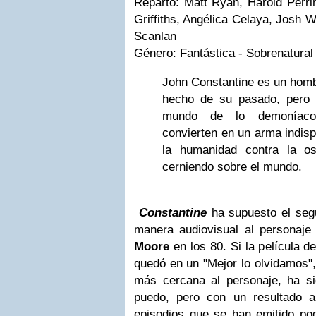
Reparto
:
Matt Ryan, Harold Perri
Griffiths, Angélica Celaya, Josh
Scanlan
Género
: Fantástica - Sobrenatural
John Constantine es un homb
hecho de su pasado, pero 
mundo de lo demoníaco
convierten en un arma indisp
la humanidad contra la o
cerniendo sobre el mundo.
Constantine
ha supuesto el segu
manera audiovisual al personaj
Moore
en los 80. Si la película 
quedó en un "Mejor lo olvidamos",
más cercana al personaje, ha s
puedo, pero con un resultado 
episodios que se han emitido p