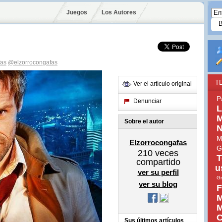
Juegos
Los Autores
fas
@elzorrocongafas
T
Ver el artículo original
P
Denunciar
L
M
Sobre el autor
N
M
Elzorrocongafas
G
210
veces
T
compartido
u
ver su perfil
G
ver su blog
F
M
M
C
Sus últimos artículos