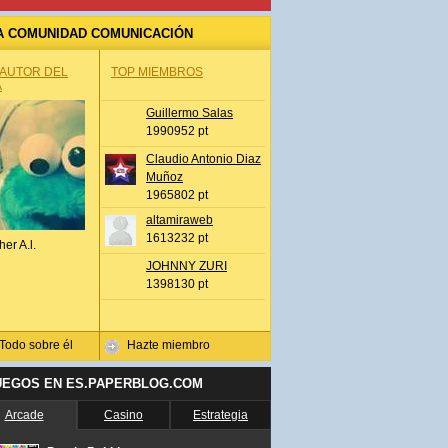
A COMUNIDAD COMUNICACIÓN
 AUTOR DEL
TOP MIEMBROS
A
Guillermo Salas
1990952 pt
Claudio Antonio Diaz
Muñoz
1965802 pt
altamiraweb
1613232 pt
her A.l.
JOHNNY ZURI
1398130 pt
Todo sobre él
Hazte miembro
UEGOS EN ES.PAPERBLOG.COM
Arcade
Casino
Estrategia