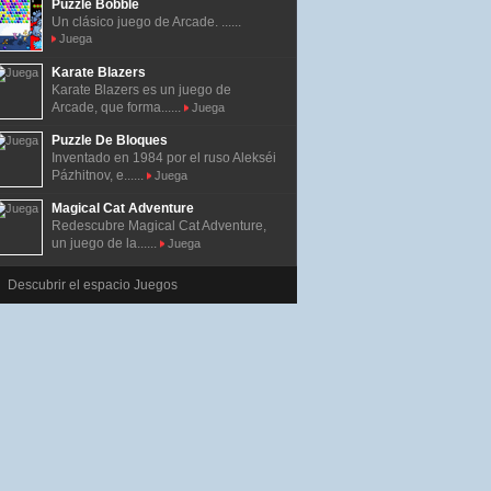
Puzzle Bobble
Un clásico juego de Arcade. ......
Juega
Karate Blazers
Karate Blazers es un juego de
Arcade, que forma......
Juega
Puzzle De Bloques
Inventado en 1984 por el ruso Alekséi
Pázhitnov, e......
Juega
Magical Cat Adventure
Redescubre Magical Cat Adventure,
un juego de la......
Juega
Descubrir el espacio Juegos