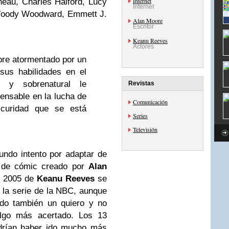
Internet
neau, Charles Halford, Lucy
Internet
 Woody Woodward, Emmett J.
Alan Moore
Escritor
Keanu Reeves
Actores
re atormentado por un
sus habilidades en el
 y sobrenatural le
Revistas
ensable en la lucha de
Comunicación
scuridad que se está
Series
Televisión
ndo intento por adaptar de
e de cómic creado por
Alan
de 2005 de
Keanu Reeves
se
 la serie de la NBC, aunque
ido también un quiero y no
algo más acertado. Los 13
odrían haber ido mucho más