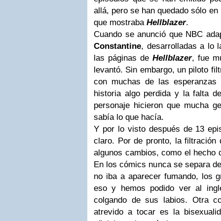
allá, pero se han quedado sólo en l
que mostraba
Hellblazer
.
Cuando se anunció que NBC adapt
Constantine
, desarrolladas a lo
las páginas de
Hellblazer
, fue m
levantó. Sin embargo, un piloto filt
con muchas de las esperanzas 
historia algo perdida y la falta d
personaje hicieron que mucha g
sabía lo que hacía.
Y por lo visto después de 13 epi
claro. Por de pronto, la filtración 
algunos cambios, como el hecho
En los cómics nunca se separa de s
no iba a aparecer fumando, los g
eso y hemos podido ver al ing
colgando de sus labios. Otra c
atrevido a tocar es la bisexual