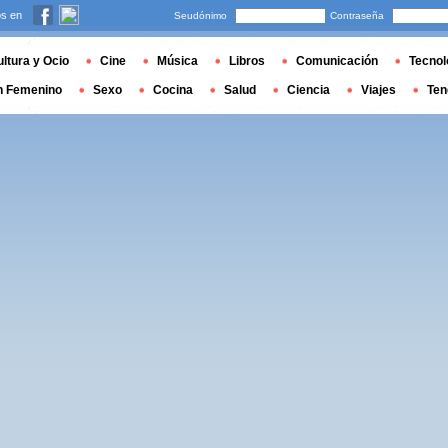
s en
Seudónimo
Contraseña
ltura y Ocio
Cine
Música
Libros
Comunicación
Tecnol
n Femenino
Sexo
Cocina
Salud
Ciencia
Viajes
Ten