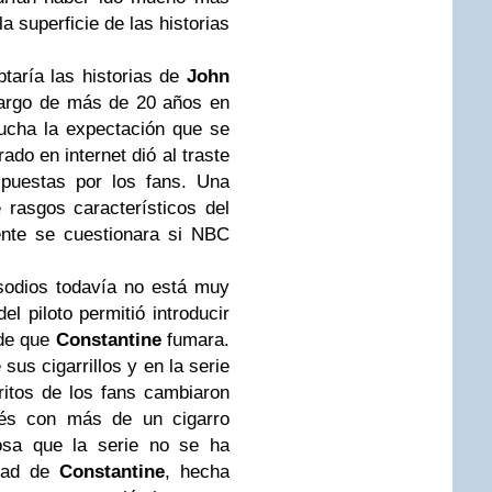
a superficie de las historias
aría las historias de
John
 largo de más de 20 años en
ucha la expectación que se
rado en internet dió al traste
puestas por los fans. Una
e rasgos característicos del
ente se cuestionara si NBC
sodios todavía no está muy
del piloto permitió introducir
 de que
Constantine
fumara.
us cigarrillos y en la serie
ritos de los fans cambiaron
lés con más de un cigarro
osa que la serie no se ha
idad de
Constantine
, hecha