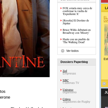
FOX estaría muy cerca de
L
confirmar la vuelta de
'Expediente X'
EL
[Reseña] El Destino de
DÍ
Júpiter
Bruce Willis debutará en
Broadway con 'Misery'
Hazte con un pueblo de
'The Walking Dead'
Ver todos
Est
Dossiers Paperblog
Zed
Empresas
NBC
Cadenas TV
Universo
utos
organismo
J
Cerone
Celaya
Jugadores de Rugby