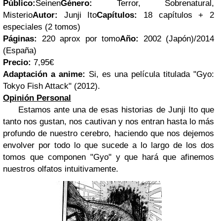
Público:
Seinen
Género:
Terror, Sobrenatural,
Misterio
Autor:
Junji Ito
Capítulos:
18 capítulos + 2
especiales (2 tomos)
Páginas:
220 aprox por tomo
Año:
2002 (Japón)/2014
(España)
Precio:
7,95€
Adaptación a anime:
Si, es una película titulada "Gyo:
Tokyo Fish Attack" (2012).
Opinión Personal
Estamos ante una de esas historias de Junji Ito que
tanto nos gustan, nos cautivan y nos entran hasta lo más
profundo de nuestro cerebro, haciendo que nos dejemos
envolver por todo lo que sucede a lo largo de los dos
tomos que componen "Gyo" y que hará que afinemos
nuestros olfatos intuitivamente.