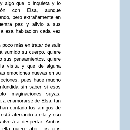
 algo que lo inquieta y lo
ción con Elsa, aunque
ando, pero extrañamente en
uentra paz y alivio a sus
 a esa habitación cada vez
 poco más en tratar de salir
á sumido su cuerpo, quiere
lo sus pensamientos, quiere
la visita y que de alguna
llas emociones nuevas en su
emociones, pues hace mucho
nfundida sin saber si esos
olo imaginaciones suyas.
a a enamorarse de Elsa, tan
 han contado los amigos de
está aferrando a ella y eso
volverá a despertar. Ambos
ella quiere abrir los ojos