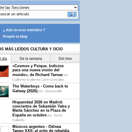
¿ Aún no eres miembro ?
Propón tu blog
OS MÁS LEÍDOS CULTURA Y OCIO
l día
De la semana
Del mes
«Cosmos y Psique. Indicios
para una nueva visión del
mundo», de Richard Tarnas
por
Guillermo Guillermo Lorén González
The Waterboys - Come back to
Galway (2026)
por
Savoytruffle
Hispanidad 2026 en Madrid:
conciertos de Sebastián Yatra y
Marta Sánchez en la Plaza de
España en octubre
por
David
Gallardo
Músicos argentos - Odisea
Tango XXII: el grito de rebeldía