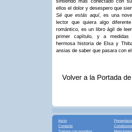
sintiendo más conectado con su
ellos el dolor y desespero que sie
Sé que estás aquí
,
es una nove
lector que quiera algo diferent
romántico, es un libro ágil de le
primer capítulo, y a medidas
hermosa historia de Elsa y Thib
ansias de saber que pasara con el
Volver a la Portada d
Inicio
Presentaci
Contacto
Condicione
Trabaja con nosotros
Menciones 