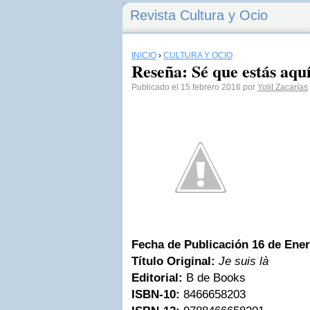
Revista Cultura y Ocio
INICIO
›
CULTURA Y OCIO
Reseña: Sé que estás aquí
Publicado el 15 febrero 2016 por
Yolit Zacarías
Fecha de Publicación 16 de Ene
Título Original:
Je suis là
Editorial:
B de Books
ISBN-10:
8466658203