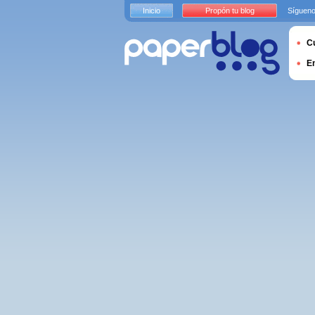
Inicio
Propón tu blog
Sígueno
Cu
E