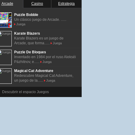
Arcade
Casino
Estrategia
Puzzle Bobble
Un clásico juego de Arcade. ......
Juega
Karate Blazers
Karate Blazers es un juego de
Arcade, que forma......
Juega
Puzzle De Bloques
Inventado en 1984 por el ruso Alekséi
Pázhitnov, e......
Juega
Magical Cat Adventure
Redescubre Magical Cat Adventure,
un juego de la......
Juega
Descubrir el espacio Juegos