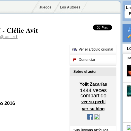
Juegos
Los Autores
 - Clélie Avit
@caro_zr1
L
Ver el artículo original
De
Denunciar
Sobre el autor
Yolit Zacarías
1444
veces
compartido
ver su perfil
ro 2016
ver su blog
Sus últimos artículos