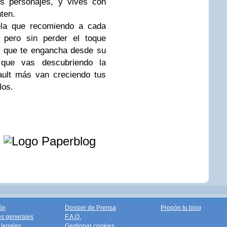
s personajes, y vives con
nten.
la que recomiendo a cada
e pero sin perder el toque
er que te engancha desde su
 que vas descubriendo la
ault más van creciendo tus
los.
e
ón
Dossier de Prensa
Propón tu blog
s generales
F.A.Q.
legales
Gestionar cookies