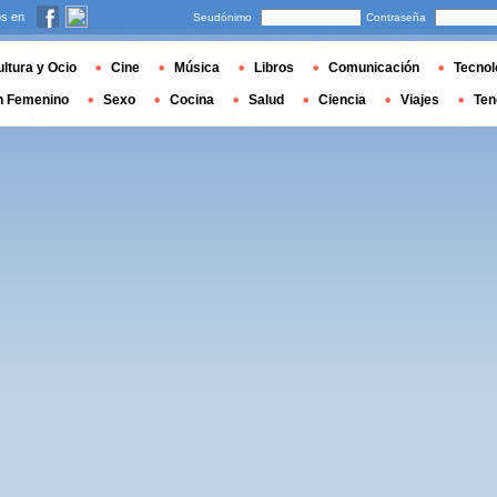
s en
Seudónimo
Contraseña
ltura y Ocio
Cine
Música
Libros
Comunicación
Tecnol
n Femenino
Sexo
Cocina
Salud
Ciencia
Viajes
Ten