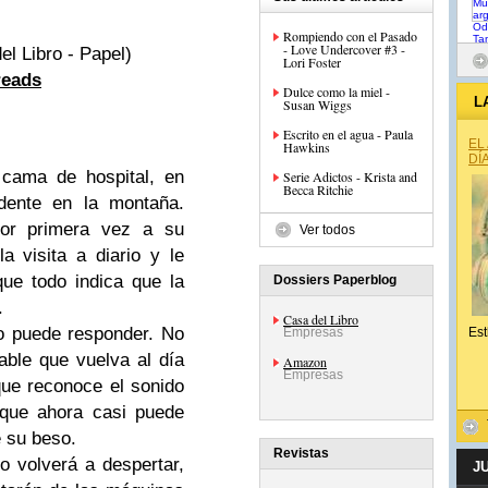
Rompiendo con el Pasado
- Love Undercover #3 -
l Libro - Papel)
Lori Foster
eads
Dulce como la miel -
L
Susan Wiggs
Escrito en el agua - Paula
EL
Hawkins
DÍ
 cama de hospital, en
Serie Adictos - Krista and
Becca Ritchie
ente en la montaña.
por primera vez a su
Ver todos
la visita a diario y le
ue todo indica que la
Dossiers Paperblog
.
Casa del Libro
o puede responder. No
Empresas
Est
ble que vuelva al día
Amazon
Empresas
que reconoce el sonido
 que ahora casi puede
e su beso.
Revistas
o volverá a despertar,
J