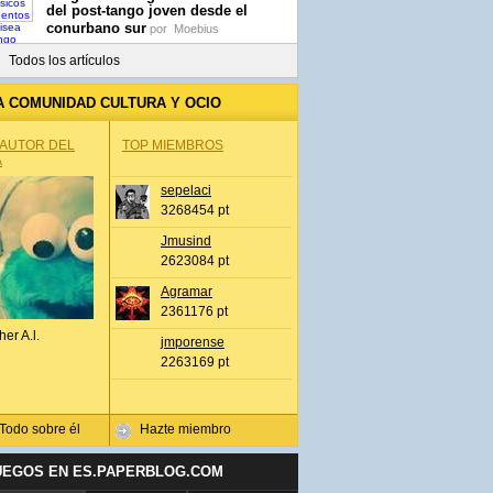
del post-tango joven desde el
conurbano sur
por
Moebius
Todos los artículos
A COMUNIDAD CULTURA Y OCIO
 AUTOR DEL
TOP MIEMBROS
A
sepelaci
3268454 pt
Jmusind
2623084 pt
Agramar
2361176 pt
her A.l.
jmporense
2263169 pt
Todo sobre él
Hazte miembro
UEGOS EN ES.PAPERBLOG.COM