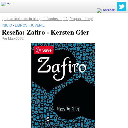
¿Los artículos de tu blog publicados aquí? ¡Propón tu blog!
INICIO
›
LIBROS
›
JUVENIL
Reseña: Zafiro - Kersten Gier
Por
Mary0592
Save