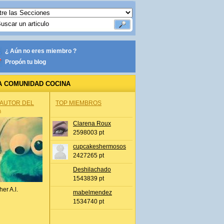
¿ Aún no eres miembro ?
Propón tu blog
A COMUNIDAD COCINA
 AUTOR DEL
TOP MIEMBROS
A
Clarena Roux
2598003 pt
cupcakeshermosos
2427265 pt
Deshilachado
1543839 pt
her A.l.
mabelmendez
1534740 pt