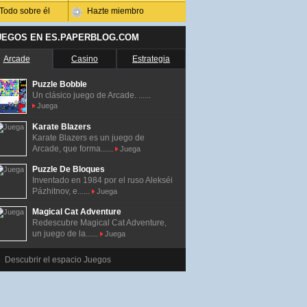
Todo sobre él
Hazte miembro
UEGOS EN ES.PAPERBLOG.COM
Arcade
Casino
Estrategia
Puzzle Bobble
Un clásico juego de Arcade. ......
Juega
Karate Blazers
Karate Blazers es un juego de
Arcade, que forma......
Juega
Puzzle De Bloques
Inventado en 1984 por el ruso Alekséi
Pázhitnov, e......
Juega
Magical Cat Adventure
Redescubre Magical Cat Adventure,
un juego de la......
Juega
Descubrir el espacio Juegos