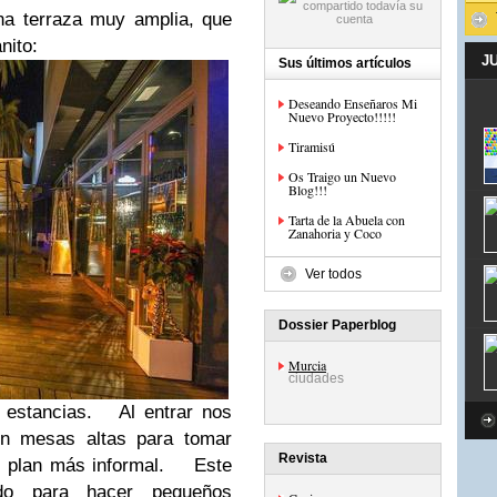
 terraza muy amplia, que
nito:
J
Sus últimos artículos
Deseando Enseñaros Mi
Nuevo Proyecto!!!!!
Tiramisú
Os Traigo un Nuevo
Blog!!!
Tarta de la Abuela con
Zanahoria y Coco
Ver todos
Dossier Paperblog
Murcia
ciudades
 estancias. Al entrar nos
on mesas altas para tomar
Revista
n plan más informal. Este
ado para hacer pequeños