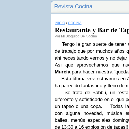
Revista Cocina
INICIO
›
COCINA
Restaurante y Bar de Ta
Por
Mi Bloguico De Cocina
Tengo la gran suerte de tener 
de trabajo que por muchos años 
ahi necesitando vernos y no dejar 
Así que aprovechamos que nu
Murcia
para hacer nuestra "queda
Esta última vez estuvimos en A
ha parecido fantástico y lleno de m
Se trata de Babbú, un restaur
diferente y sofisticado en el que p
un tapeo o una copa. Todas la
con alguna novedad, música en
bailes, menús especiales doming
de 13:30 a 16 explosión de tapa