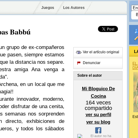
Juegos
Los Autores
pas Babbú
un grupo de ex-compañeros
L
Ver el artículo original
que pasen, siempre estamos
que la distancia nos separe.
Denunciar
EL
DÍ
estra amiga Ana venga a
Sobre el autor
da".
rchena, en un local que me
Mi Bloguico De
agia!!
Cocina
ante innovador, moderno,
164
veces
oder disfrutar de una cenita,
compartido
s semanas nos sorprenden
ver su perfil
Est
 directo, exhibiciones de
ver su blog
ueros, y todos los sábados
s!!