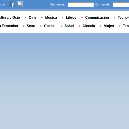
s en
Seudónimo
Contraseña
ltura y Ocio
Cine
Música
Libros
Comunicación
Tecnol
n Femenino
Sexo
Cocina
Salud
Ciencia
Viajes
Ten