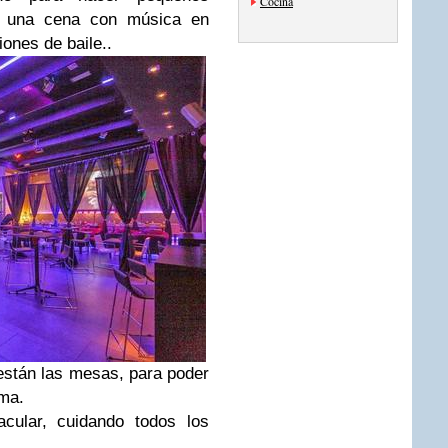
Cocina
de una cena con música en
iones de baile..
están las mesas, para poder
ima.
ar, cuidando todos los