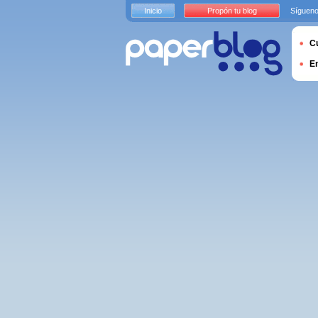
Inicio
Propón tu blog
Sígueno
Cu
E