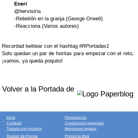
Eneri
@hervisiria
-Rebelión en la granja (George Orwell)
-Reacciona (Varios autores)
Recordad twittear con el hashtag
#RPortadas1
Solo quedan un par de horitas para empezar con el reto,
¡vamos, ya queda poquito!
Volver a la Portada de
Inicio
Presentación
Contacto
Condiciones generales
Trabaja con nosotros
Menciones legales
Dossier de Prensa
Propón tu blog