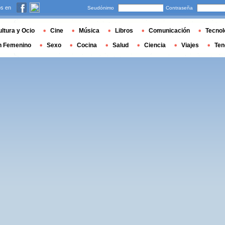
s en
Seudónimo
Contraseña
ltura y Ocio
Cine
Música
Libros
Comunicación
Tecnol
n Femenino
Sexo
Cocina
Salud
Ciencia
Viajes
Ten