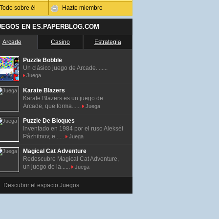
Todo sobre él
Hazte miembro
UEGOS EN ES.PAPERBLOG.COM
Arcade
Casino
Estrategia
Puzzle Bobble
Un clásico juego de Arcade. ......
Juega
Karate Blazers
Karate Blazers es un juego de
Arcade, que forma......
Juega
Puzzle De Bloques
Inventado en 1984 por el ruso Alekséi
Pázhitnov, e......
Juega
Magical Cat Adventure
Redescubre Magical Cat Adventure,
un juego de la......
Juega
Descubrir el espacio Juegos