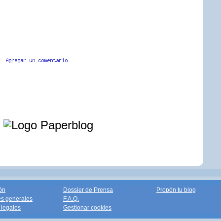
ed
e
ón
Dossier de Prensa
Propón tu blog
s generales
F.A.Q.
legales
Gestionar cookies