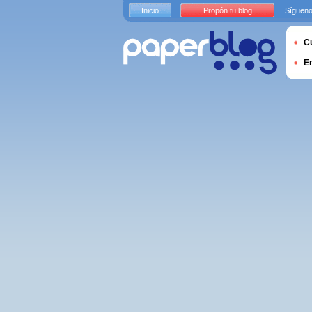
Inicio
Propón tu blog
Sígueno
Cu
E