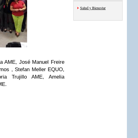
Salud y Bienestar
ca AME, José Manuel Freire
os , Stefan Meller EQUO,
ia Trujillo AME, Amelia
ME.