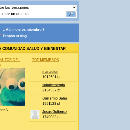
¿ Aún no eres miembro ?
Propón tu blog
A COMUNIDAD SALUD Y BIENESTAR
 AUTOR DEL
TOP MIEMBROS
A
martaelen
10126914 pt
saludyenergia
2134557 pt
Guillermo Salas
1991123 pt
her A.l.
Jesus Gutierrez
1749088 pt