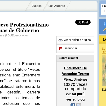
Juegos
Los Autores
uevo Profesionalismo
mas de Gobierno
nez
@DUEdevocacion
L
Ver el artículo original
Denunciar
EL
DÍ
Sobre el autor
elebró el I Encuentro
Enfermera De
e con el título “Retos
Vocación Teresa
esionalismo Enfermero
Pérez Jiménez
no” se trataron temas
13270
veces
ibilidad Enfermera, la
compartido
Est
e gestión, carrera
ver su perfil
r todos los temas de
ver su blog
 profesión que nos