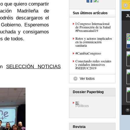
lo que quiero compartir
ación Madrileña de
Sus últimos artículos
J
odréis descargaros el
I Congreso Internacional
l Gobierno. Esperemos
de Promoción de la Salud
#Precamsalud19
cuchada y consigamos
es de todos.
Retos y actores implicados
en la comunicación
sanitaria
#CambiaCongreso
Conectando redes sociales
y cuidados intensivos
 en
SELECCIÓN NOTICIAS
#SEEIUC2019
Ver todos
Dossier Paperblog
IU
Políticos
Revista