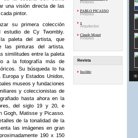
Pintores
ar una visión directa de las
PABLO PICASSO
 cada pintor.
Pintores
x
nzar su primera colección
Arquitectos
al estudio de
Cy Twombly
.
Claude Monet
Pintores
la paleta del artista, que
 las pinturas del artista.
 similitudes entre la paleta
Revista
do a la fotografía más de
tóricos. Su búsqueda lo ha
Insólito
a Europa y Estados Unidos,
ipales museos y fundaciones
miliares y coleccionistas de
ografiado hasta ahora en la
ores, del siglo 19 y 20, e
n Gogh, Matisse y Picasso.
talles de la tonalidad de la
esenta las imágenes en gran
 aproximadamente 190 x 150