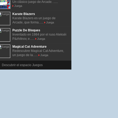
Un clásico juego de Arcade. ......
Juega
Karate Blazers
Karate Blazers es un juego de
Arcade, que forma......
Juega
Puzzle De Bloques
Inventado en 1984 por el ruso Alekséi
Pázhitnov, e......
Juega
Magical Cat Adventure
Redescubre Magical Cat Adventure,
un juego de la......
Juega
Descubrir el espacio Juegos