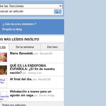
¿ Aún no eres miembro ?
Propón tu blog
OS MÁS LEÍDOS INSÓLITO
l día
De la semana
Del mes
Mario Benedetti.
por
Marylin196
QUÉ ES LA ENDOFOBIA
ESPAÑOLA: ¿El fin de nuestra
nación?
por
Johnny Zuri
Al final del dia.
por
Marylin196
Hidratación a mares para un
agosto sin saga
por
Doctor Krapp
Todos los artículos