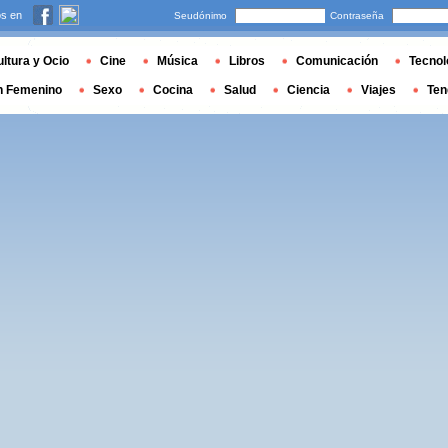
s en
Seudónimo
Contraseña
ltura y Ocio
Cine
Música
Libros
Comunicación
Tecnol
n Femenino
Sexo
Cocina
Salud
Ciencia
Viajes
Ten