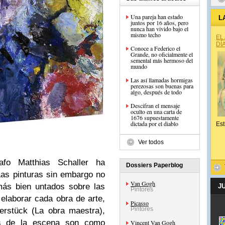
Una pareja han estado
L
juntos por 16 años, pero
nunca han vivido bajo el
mismo techo
EL
DÍ
Conoce a Federico el
Grande, no oficialmente el
semental más hermoso del
mundo
Las así llamadas hormigas
perezosas son buenas para
algo, después de todo
Descifran el mensaje
oculto en una carta de
1676 supuestamente
dictada por el diablo
Est
Ver todos
fo Matthias Schaller ha
Dossiers Paperblog
 Las pinturas sin embargo no
Van Gogh
más bien untados sobre las
J
Pintores
 elaborar cada obra de arte,
Picasso
Pintores
erstück (La obra maestra),
ás de la escena son como
Vincent Van Gogh