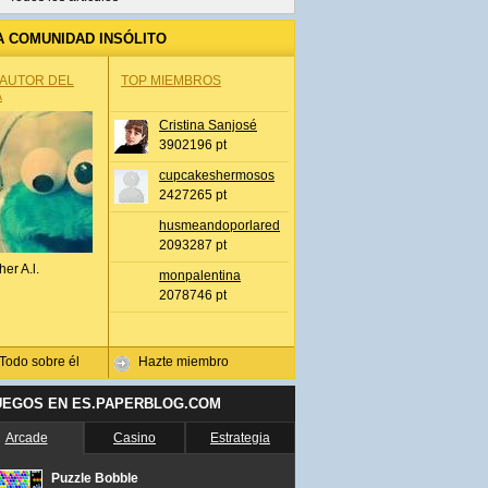
A COMUNIDAD INSÓLITO
 AUTOR DEL
TOP MIEMBROS
A
Cristina Sanjosé
3902196 pt
cupcakeshermosos
2427265 pt
husmeandoporlared
2093287 pt
her A.l.
monpalentina
2078746 pt
Todo sobre él
Hazte miembro
UEGOS EN ES.PAPERBLOG.COM
Arcade
Casino
Estrategia
Puzzle Bobble