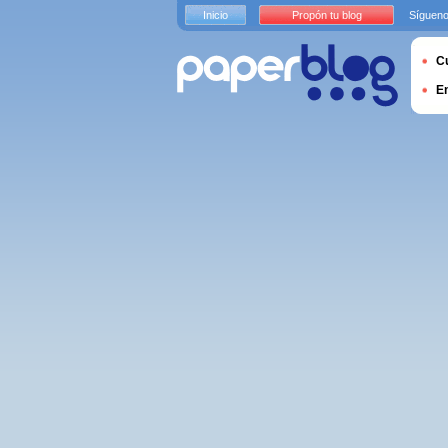
Inicio
Propón tu blog
Sígueno
Cu
E