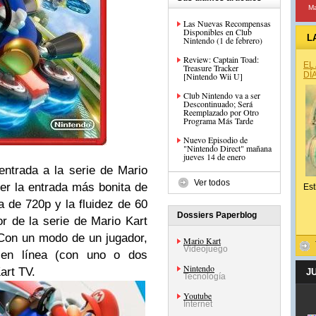
Ma
Las Nuevas Recompensas
Disponibles en Club
L
Nintendo (1 de febrero)
Review: Captain Toad:
EL
Treasure Tracker
DÍ
[Nintendo Wii U]
Club Nintendo va a ser
Descontinuado; Será
Reemplazado por Otro
Programa Más Tarde
Nuevo Episodio de
"Nintendo Direct" mañana
jueves 14 de enero
ntrada a la serie de Mario
Ver todos
er la entrada más bonita de
Est
a de 720p y la fluidez de 60
Dossiers Paperblog
or de la serie de Mario Kart
 Con un modo de un jugador,
Mario Kart
Videojuego
 en línea (con uno o dos
Nintendo
art TV.
J
Tecnología
Youtube
Internet