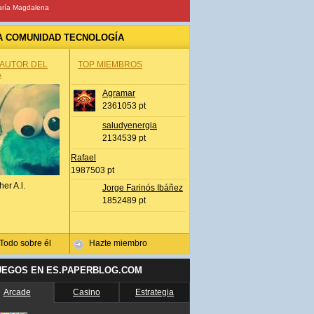
ría Magdalena
A COMUNIDAD TECNOLOGÍA
 AUTOR DEL
TOP MIEMBROS
A
Agramar
2361053 pt
saludyenergia
2134539 pt
Rafael
1987503 pt
her A.l.
Jorge Farinós Ibáñez
1852489 pt
Todo sobre él
Hazte miembro
UEGOS EN ES.PAPERBLOG.COM
Arcade
Casino
Estrategia