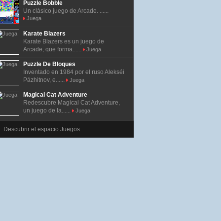
Puzzle Bobble
Un clásico juego de Arcade. ......
Juega
Karate Blazers
Karate Blazers es un juego de
Arcade, que forma......
Juega
Puzzle De Bloques
Inventado en 1984 por el ruso Alekséi
Pázhitnov, e......
Juega
Magical Cat Adventure
Redescubre Magical Cat Adventure,
un juego de la......
Juega
Descubrir el espacio Juegos