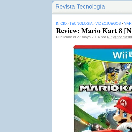
Revista Tecnología
INICIO
›
TECNOLOGÍA
›
VIDEOJUEGOS
›
MAR
Review: Mario Kart 8 [N
Publicado el 27 mayo 2014 por
Rilf
@noticiasni