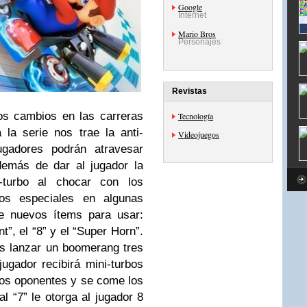
Google
Internet
Mario Bros
Personajes
Revistas
os cambios en las carreras
Tecnología
la serie nos trae la anti-
Videojuegos
gadores podrán atravesar
demás de dar al jugador la
i-turbo al chocar con los
os especiales en algunas
ae nuevos ítems para usar:
”, el “8” y el “Super Horn”.
s lanzar un boomerang tres
jugador recibirá mini-turbos
 los oponentes y se come los
al “7” le otorga al jugador 8