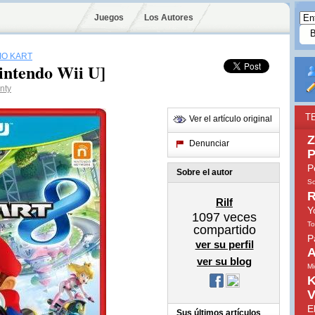
Juegos
Los Autores
IO KART
intendo Wii U]
nty
T
Ver el artículo original
Z
Denunciar
P
P
Sobre el autor
So
R
Rilf
Y
1097
veces
To
compartido
P
ver su perfil
A
ver su blog
Mi
K
V
E
Sus últimos artículos