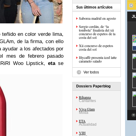
Sus últimos artículos
J
Saborea madrid en agosto
Sergio cerdán, de “la
tombola” finalista del xii
 teñido en color verde lima,
concurso de espetos de la
costa del sol
GLAm, de la firma, con ello
Xii concurso de espetos
 ayudar a los afectados por
costa del sol
el mes de febrero pasado
Illycaffè presenta iced latte
caramelo salado
 RiRI Woo Lipstick,
eta
se
Ver todos
Dossiers Paperblog
Rihanna
Cantantes
Viva Glam
Moda
ETA
Actualidad
VIH