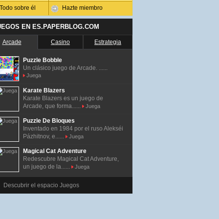
Todo sobre él
Hazte miembro
UEGOS EN ES.PAPERBLOG.COM
Arcade
Casino
Estrategia
Puzzle Bobble
Un clásico juego de Arcade. ......
Juega
Karate Blazers
Karate Blazers es un juego de
Arcade, que forma......
Juega
Puzzle De Bloques
Inventado en 1984 por el ruso Alekséi
Pázhitnov, e......
Juega
Magical Cat Adventure
Redescubre Magical Cat Adventure,
un juego de la......
Juega
Descubrir el espacio Juegos