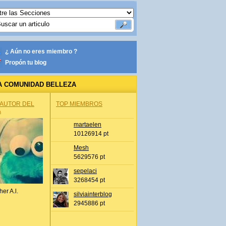
¿ Aún no eres miembro ?
Propón tu blog
A COMUNIDAD BELLEZA
 AUTOR DEL
TOP MIEMBROS
A
martaelen
10126914 pt
Mesh
5629576 pt
sepelaci
3268454 pt
her A.l.
silviainterblog
2945886 pt