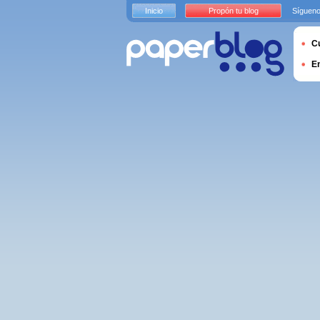
Inicio
Propón tu blog
Sígueno
Cu
E