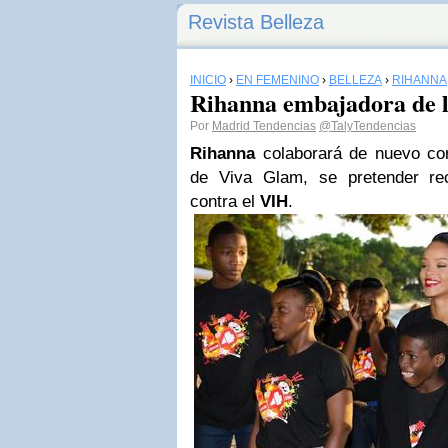
Revista Belleza
INICIO
›
EN FEMENINO
›
BELLEZA
›
RIHANNA
Rihanna embajadora de l
Por
Madrid Tendencias
@TalyTendencias
Rihanna
colaborará de nuevo co
de Viva Glam, se pretender re
contra el
VIH
.