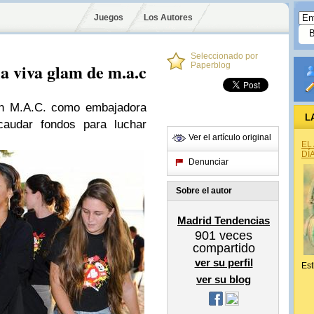
Juegos
Los Autores
Seleccionado por
a viva glam de m.a.c
Paperblog
n M.A.C. como embajadora
L
caudar fondos para luchar
Ver el artículo original
EL
DÍ
Denunciar
Sobre el autor
Madrid Tendencias
901
veces
compartido
ver su perfil
Est
ver su blog