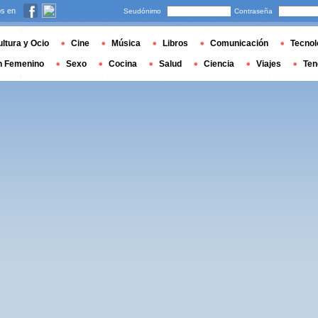
s en
Seudónimo
Contraseña
ltura y Ocio
Cine
Música
Libros
Comunicación
Tecnol
n Femenino
Sexo
Cocina
Salud
Ciencia
Viajes
Ten