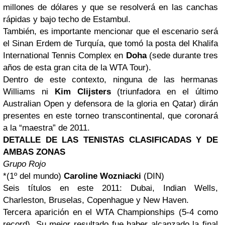
millones de dólares y que se resolverá en las canchas
rápidas y bajo techo de Estambul.
También, es importante mencionar que el escenario será
el Sinan Erdem de Turquía, que tomó la posta del Khalifa
International Tennis Complex en
Doha
(sede durante tres
años de esta gran cita de la WTA Tour).
Dentro de este contexto, ninguna de las hermanas
Williams ni
Kim Clijsters
(triunfadora en el último
Australian Open y defensora de la gloria en Qatar) dirán
presentes en este torneo transcontinental, que coronará
a la “maestra” de 2011.
DETALLE DE LAS TENISTAS CLASIFICADAS Y DE
AMBAS ZONAS
Grupo Rojo
*(1º del mundo)
Caroline Wozniacki
(DIN)
Seis títulos en este 2011: Dubai, Indian Wells,
Charleston, Bruselas, Copenhague y New Haven.
Tercera aparición en el WTA Championships (5-4 como
record). Su mejor resultado fue haber alcanzado la final