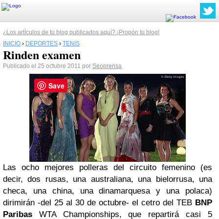
¿Los artículos de tu blog publicados aquí? ¡Propón tu blog!
INICIO
›
DEPORTES
›
TENIS
Rinden examen
Publicado el 25 octubre 2011 por
Seoprensa
Save
Las ocho mejores polleras del circuito femenino (es
decir, dos rusas, una australiana, una bielorrusa, una
checa, una china, una dinamarquesa y una polaca)
dirimirán -del 25 al 30 de octubre- el cetro del TEB
BNP
Paribas
WTA Championships, que repartirá casi 5