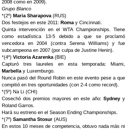
2008 como en 2009).
Grupo Blanco
*(2º)
Maria Sharapova
(RUS)
Dos festejos en este 2011:
Roma
y Cincinnati.
Quinta intervención en el WTA Championships. Tiene
como estadística 13-5 debido a que se proclamó
vencedora en 2004 (contra Serena Williams) y fue
subcampeona en 2007 (por culpa de Justine Henin).
*(4º)
Victoria Azarenka
(BIE)
Capturó tres laureles en esta temporada: Miami,
Marbella
y Luxemburgo.
Nunca pasó del Round Robin en este evento pese a que
compitió en tres oportunidades (con 2-4 como record).
*(5º) Na Li (CHI)
Cosechó dos premios mayores en este año:
Sydney
y
Roland Garros.
Hará su estreno en el Season Ending Championships.
*(7º)
Samantha Stosur
(AUS)
En estos 10 meses de competencia, obtuvo nada más ni