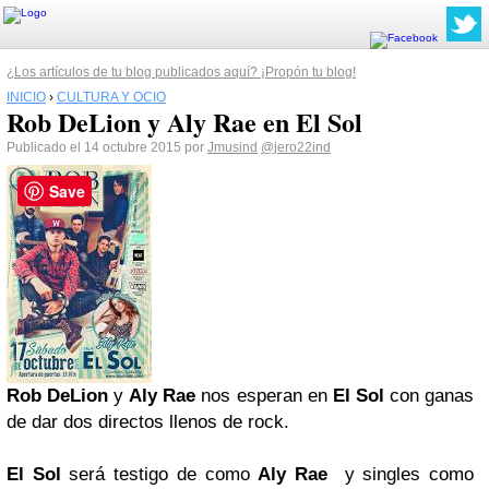
¿Los artículos de tu blog publicados aquí? ¡Propón tu blog!
INICIO
›
CULTURA Y OCIO
Rob DeLion y Aly Rae en El Sol
Publicado el 14 octubre 2015 por
Jmusind
@jero22ind
Save
Rob DeLion
y
Aly Rae
nos esperan en
El Sol
con ganas
de dar dos directos llenos de rock.
El Sol
será testigo de como
Aly Rae
y singles como