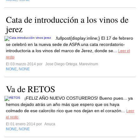
Cata de introducción a los vinos de
jerez
.fullpost{display:inline;} El 17 de febrero
se celebró en la nueva sede de ASPA una cata recordatorio-
introductoria a los vinos del marco de Jerez, donde se...
Leer el
resto
El 03 marzo 2014 por
Jose Diego Ortega. Marevinum
NONE
NONE
,
Va de RETOS
¡FELIZ AÑO NUEVO COSTUREROS! Bueno pues... ya
hemos dejado atrás un año más que espero que os haya
colmado de ese calorcito rico que nos dejan en el corazón...
Leer
el resto
El 01 enero 2014 por
Anuca
NONE
NONE
,