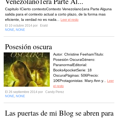
Venezolano1era Parte Al...
Capitulo ICierto contextoContexto Venezolano1era Parte Alguna
salida para el contexto actual a corto plazo, de la forma mas
eficiente, la verdad no es nada...
Leer el resto
El 10 octubre 2014 por
Erald
NONE
NONE
,
Posesión oscura
Autor: Christine FeehamTitulo:
Posesión OscuraGénero:
ParanormalEditorial:
Books4pocketSerie: 18
OscuraPáginas: 506Precio:
10€Protagonistas: Mary Ann y...
Leer
el resto
El 26 septiembre 2014 por
Candy Perez
NONE
NONE
,
Las puertas de mi Blog se abren para