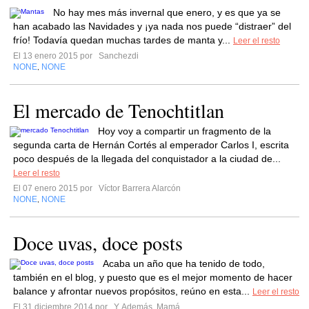
No hay mes más invernal que enero, y es que ya se
han acabado las Navidades y ¡ya nada nos puede “distraer” del
frío! Todavía quedan muchas tardes de manta y...
Leer el resto
El 13 enero 2015 por
Sanchezdi
NONE
NONE
,
El mercado de Tenochtitlan
Hoy voy a compartir un fragmento de la
segunda carta de Hernán Cortés al emperador Carlos I, escrita
poco después de la llegada del conquistador a la ciudad de...
Leer el resto
El 07 enero 2015 por
Víctor Barrera Alarcón
NONE
NONE
,
Doce uvas, doce posts
Acaba un año que ha tenido de todo,
también en el blog, y puesto que es el mejor momento de hacer
balance y afrontar nuevos propósitos, reúno en esta...
Leer el resto
El 31 diciembre 2014 por
Y, Además, Mamá