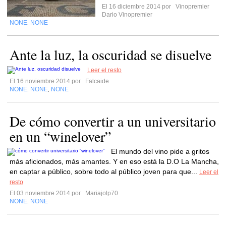
El 16 diciembre 2014 por
Vinopremier
Dario Vinopremier
NONE
NONE
,
Ante la luz, la oscuridad se disuelve
Leer el resto
El 16 noviembre 2014 por
Falcaide
NONE
NONE
NONE
,
,
De cómo convertir a un universitario
en un “winelover”
El mundo del vino pide a gritos
más aficionados, más amantes. Y en eso está la D.O La Mancha,
en captar a público, sobre todo al público joven para que...
Leer el
resto
El 03 noviembre 2014 por
Mariajolp70
NONE
NONE
,