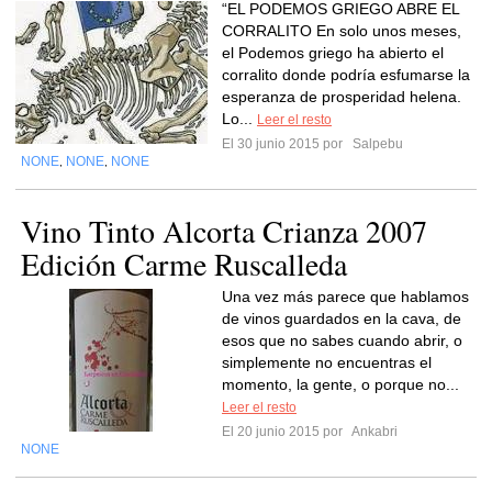
“EL PODEMOS GRIEGO ABRE EL
CORRALITO En solo unos meses,
el Podemos griego ha abierto el
corralito donde podría esfumarse la
esperanza de prosperidad helena.
Lo...
Leer el resto
El 30 junio 2015 por
Salpebu
NONE
NONE
NONE
,
,
Vino Tinto Alcorta Crianza 2007
Edición Carme Ruscalleda
Una vez más parece que hablamos
de vinos guardados en la cava, de
esos que no sabes cuando abrir, o
simplemente no encuentras el
momento, la gente, o porque no...
Leer el resto
El 20 junio 2015 por
Ankabri
NONE