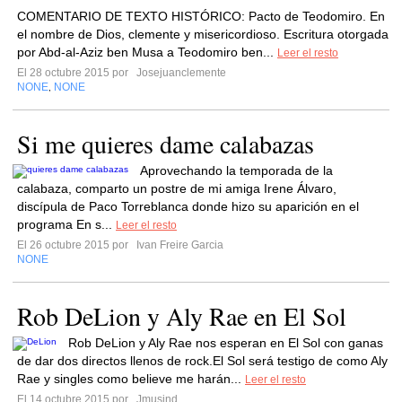
COMENTARIO DE TEXTO HISTÓRICO: Pacto de Teodomiro. En
el nombre de Dios, clemente y misericordioso. Escritura otorgada
por Abd-al-Aziz ben Musa a Teodomiro ben...
Leer el resto
El 28 octubre 2015 por
Josejuanclemente
NONE
NONE
,
Si me quieres dame calabazas
Aprovechando la temporada de la
calabaza, comparto un postre de mi amiga Irene Álvaro,
discípula de Paco Torreblanca donde hizo su aparición en el
programa En s...
Leer el resto
El 26 octubre 2015 por
Ivan Freire Garcia
NONE
Rob DeLion y Aly Rae en El Sol
Rob DeLion y Aly Rae nos esperan en El Sol con ganas
de dar dos directos llenos de rock.El Sol será testigo de como Aly
Rae y singles como believe me harán...
Leer el resto
El 14 octubre 2015 por
Jmusind