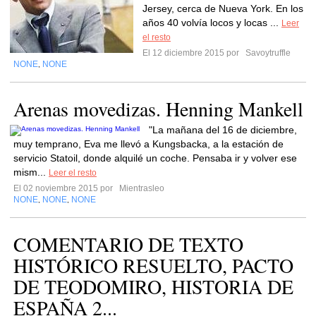
Jersey, cerca de Nueva York. En los
años 40 volvía locos y locas ...
Leer
el resto
El 12 diciembre 2015 por
Savoytruffle
NONE
NONE
,
Arenas movedizas. Henning Mankell
"La mañana del 16 de diciembre,
muy temprano, Eva me llevó a Kungsbacka, a la estación de
servicio Statoil, donde alquilé un coche. Pensaba ir y volver ese
mism...
Leer el resto
El 02 noviembre 2015 por
Mientrasleo
NONE
NONE
NONE
,
,
COMENTARIO DE TEXTO
HISTÓRICO RESUELTO, PACTO
DE TEODOMIRO, HISTORIA DE
ESPAÑA 2...