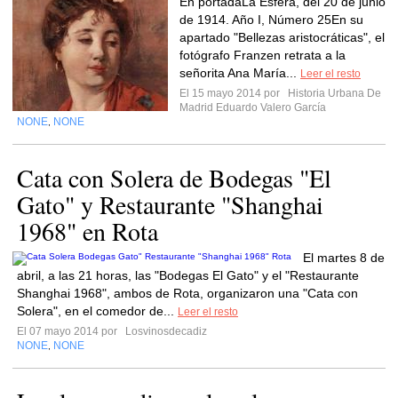
En portadaLa Esfera, del 20 de junio
de 1914. Año I, Número 25En su
apartado "Bellezas aristocráticas", el
fotógrafo Franzen retrata a la
señorita Ana María...
Leer el resto
El 15 mayo 2014 por
Historia Urbana De
Madrid Eduardo Valero García
NONE
NONE
,
Cata con Solera de Bodegas "El
Gato" y Restaurante "Shanghai
1968" en Rota
El martes 8 de
abril, a las 21 horas, las "Bodegas El Gato" y el "Restaurante
Shanghai 1968", ambos de Rota, organizaron una "Cata con
Solera", en el comedor de...
Leer el resto
El 07 mayo 2014 por
Losvinosdecadiz
NONE
NONE
,