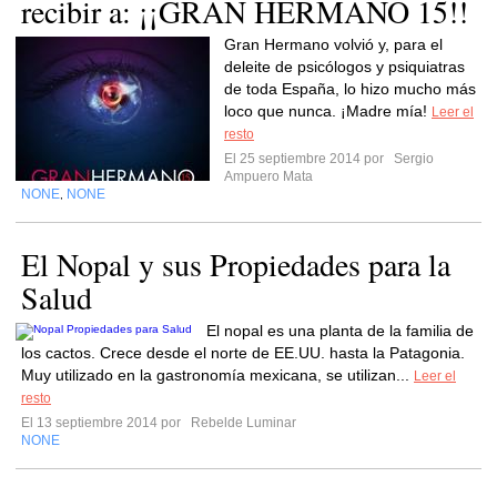
recibir a: ¡¡GRAN HERMANO 15!!
Gran Hermano volvió y, para el
deleite de psicólogos y psiquiatras
de toda España, lo hizo mucho más
loco que nunca. ¡Madre mía!
Leer el
resto
El 25 septiembre 2014 por
Sergio
Ampuero Mata
NONE
NONE
,
El Nopal y sus Propiedades para la
Salud
El nopal es una planta de la familia de
los cactos. Crece desde el norte de EE.UU. hasta la Patagonia.
Muy utilizado en la gastronomía mexicana, se utilizan...
Leer el
resto
El 13 septiembre 2014 por
Rebelde Luminar
NONE