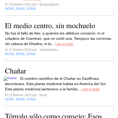
El 19 febrero 2015 por
Bouquetgarni
NONE
NONE
NONE
,
,
El medio centro, sin mochuelo
No fue el fallo de Iker, a quienes los atléticos corearon, ni el
coladero de Coentrao, que no cortó una. Tampoco las correrías
sin cabeza de Khedira, ni la...
Leer el resto
El 12 febrero 2015 por
Joseluisortin
NONE
NONE
NONE
,
,
Chañar
El nombre científico de el Chañar es Geoffroea
decorticans. Esta planta medicinal habita en América del Sur.
Esta planta medicinal pertenece a la familia...
Leer el resto
El 12 febrero 2015 por
Ruso
NONE
NONE
NONE
,
,
Tómalo sólo como consejo: Esos