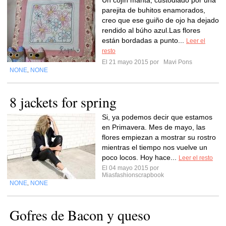
Un cojín manta, custodiado por una
parejita de buhitos enamorados,
creo que ese guiño de ojo ha dejado
rendido al búho azul.Las flores
están bordadas a punto...
Leer el
resto
El 21 mayo 2015 por
Mavi Pons
NONE
NONE
,
8 jackets for spring
Si, ya podemos decir que estamos
en Primavera. Mes de mayo, las
flores empiezan a mostrar su rostro
mientras el tiempo nos vuelve un
poco locos. Hoy hace...
Leer el resto
El 04 mayo 2015 por
Miasfashionscrapbook
NONE
NONE
,
Gofres de Bacon y queso