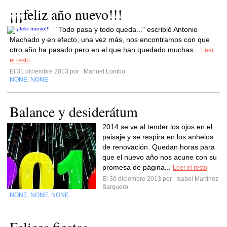
¡¡¡feliz año nuevo!!!
"Todo pasa y todo queda..." escribió Antonio
Machado y en efecto, una vez más, nos encontramos con que
otro año ha pasado pero en el que han quedado muchas...
Leer
el resto
El 31 diciembre 2013 por
Manuel Lombo
NONE
NONE
,
Balance y desiderátum
2014 se ve al tender los ojos en el
paisaje y se respira en los anhelos
de renovación. Quedan horas para
que el nuevo año nos acune con su
promesa de página...
Leer el resto
El 30 diciembre 2013 por
Isabel Martínez
Barquero
NONE
NONE
NONE
,
,