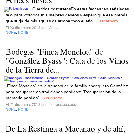
Felices fiestas
Queridos costurerosEn estas fechas tan señaladas
tejo para vosotros mis mejores deseos y espero que esa prenda
que surja de mis agujas os arrope todo el año...
Leer el resto
El 23 diciembre 2013 por
Anuca
NONE
NONE
,
Bodegas "Finca Moncloa" de
"González Byass": Cata de los Vinos
de la Tierra de...
"Finca Moncloa" es la apuesta de la familia bodeguera González
para recuperar las tradiciones perdidas: "Recuperación de la
memoria perdida".
Leer el resto
El 21 diciembre 2013 por
Losvinosdecadiz
NONE
NONE
,
De La Restinga a Macanao y de ahí,