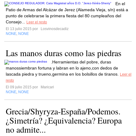
En el
Patio de Armas del Alcázar de Jerez (Alameda Vieja, s/n) está a
punto de celebrarse la primera fiesta del 80 cumpleaños del
Consejo...
Leer el resto
El 13 julio 2015 por
Losvinosdecadiz
NONE
NONE
,
Las manos duras como las piedras
.Herramientas del pobre, duras
manossiembran fortuna y labran en lo ajeno,con dedos de
lascada piedra y trueno,germina en los bolsillos de tiranos.
Leer el
resto
El 09 julio 2015 por
Maricari
NONE
NONE
,
Grecia/Shyryza-España/Podemos.
¿Simetría? ¿Equivalencia? Europa
no admite...