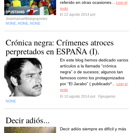
referido en otras ocasiones...
Leer el
resto
El 22 agosto 2014 por
Josemanuelfidalgogomez
NONE
NONE
NONE
,
,
Crónica negra: Crímenes atroces
perpretados en ESPAÑA (I).
En este blog hemos dedicado varios
artículos a la llamada “crónica
negra” o de sucesos; algunos tan
famosos como los protagonizados
por “El Jarabo” ( publicado*...
Leer el
resto
El 10 agosto 2014 por
Fjjeugenio
NONE
Decir adiós...
Decir adiós siempre es difícil y más