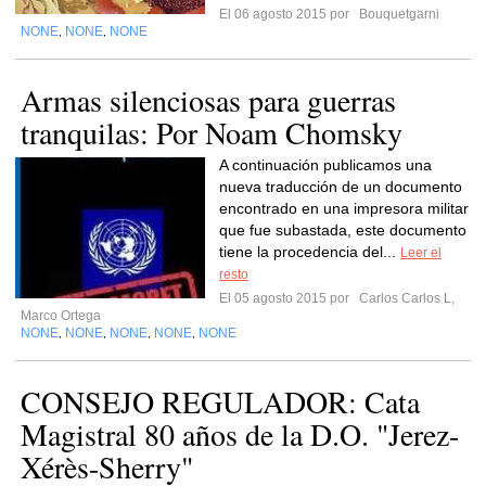
El 06 agosto 2015 por
Bouquetgarni
NONE
NONE
NONE
,
,
Armas silenciosas para guerras
tranquilas: Por Noam Chomsky
A continuación publicamos una
nueva traducción de un documento
encontrado en una impresora militar
que fue subastada, este documento
tiene la procedencia del...
Leer el
resto
El 05 agosto 2015 por
Carlos Carlos L,
Marco Ortega
NONE
NONE
NONE
NONE
NONE
,
,
,
,
CONSEJO REGULADOR: Cata
Magistral 80 años de la D.O. "Jerez-
Xérès-Sherry"