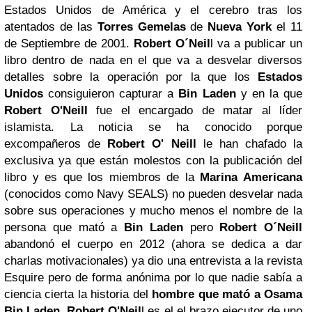
Estados Unidos de América y el cerebro tras los
atentados de las
Torres Gemelas
de
Nueva York
el 11
de Septiembre de 2001.
Rob
ert
O´Neil
l va a publicar un
libro dentro de nada en el que va a desvelar diversos
detalles sobre la operación por la que los
Estados
Unidos
consiguieron capturar a
Bin Laden
y en la que
Robert O'Neill
fue el encargado de matar al líder
islamista. La noticia se ha conocido porque
excompañeros de
Robert O' Neill
le han chafado la
exclusiva ya que están molestos con la publicación del
libro y es que los miembros de la
Marina Americana
(conocidos como Navy SEALS) no pueden desvelar nada
sobre sus operaciones y mucho menos el nombre de la
persona que mató a
Bin Laden
pero
Robert O´Neill
abandonó el cuerpo en 2012 (ahora se dedica a dar
charlas motivacionales) ya dio una entrevista a la revista
Esquire pero de forma anónima por lo que nadie sabía a
ciencia cierta la historia del
hombre que
mató a
Osama
Bin Laden
. Robert O'Neil
l es el el brazo ejecutor de uno