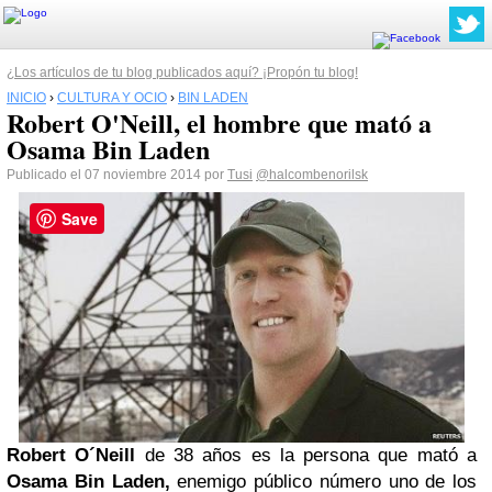
¿Los artículos de tu blog publicados aquí? ¡Propón tu blog!
INICIO
›
CULTURA Y OCIO
›
BIN LADEN
Robert O'Neill, el hombre que mató a
Osama Bin Laden
Publicado el 07 noviembre 2014 por
Tusi
@halcombenorilsk
Save
Robert O´Neill
de 38 años es la persona que mató a
Osama Bin Laden,
enemigo público número uno de los