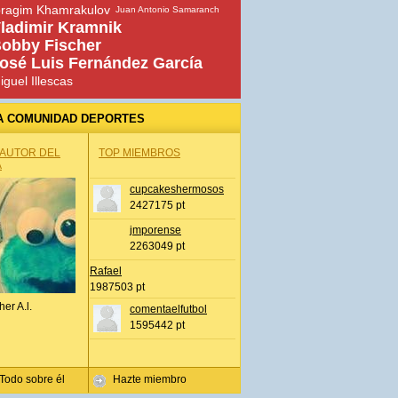
bragim Khamrakulov
Juan Antonio Samaranch
ladimir Kramnik
obby Fischer
osé Luis Fernández García
iguel Illescas
A COMUNIDAD DEPORTES
 AUTOR DEL
TOP MIEMBROS
A
cupcakeshermosos
2427175 pt
jmporense
2263049 pt
Rafael
1987503 pt
her A.l.
comentaelfutbol
1595442 pt
Todo sobre él
Hazte miembro