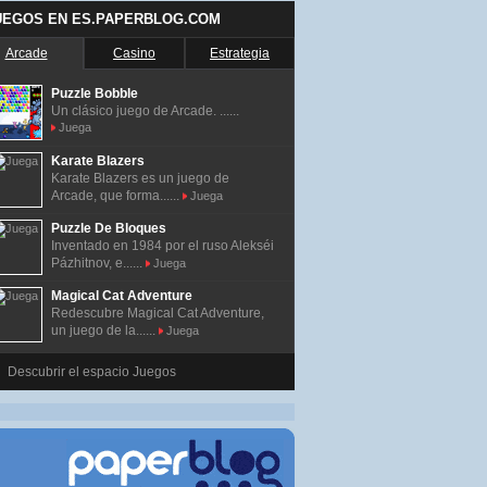
UEGOS EN ES.PAPERBLOG.COM
Arcade
Casino
Estrategia
Puzzle Bobble
Un clásico juego de Arcade. ......
Juega
Karate Blazers
Karate Blazers es un juego de
Arcade, que forma......
Juega
Puzzle De Bloques
Inventado en 1984 por el ruso Alekséi
Pázhitnov, e......
Juega
Magical Cat Adventure
Redescubre Magical Cat Adventure,
un juego de la......
Juega
Descubrir el espacio Juegos