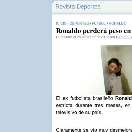
Revista Deportes
INICIO
›
DEPORTES
›
FÚTBOL
›
RONALDO
Ronaldo perderá peso en 
Publicado el 25 septiembre 2012 por
Pablo09
El ex futbolista brasileño
Ronald
estricta durante tres meses, e
televisivo de su país.
Claramente se vio muy desmejora