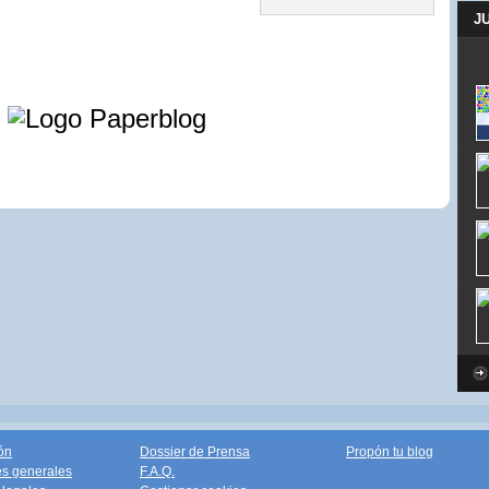
J
e
ón
Dossier de Prensa
Propón tu blog
s generales
F.A.Q.