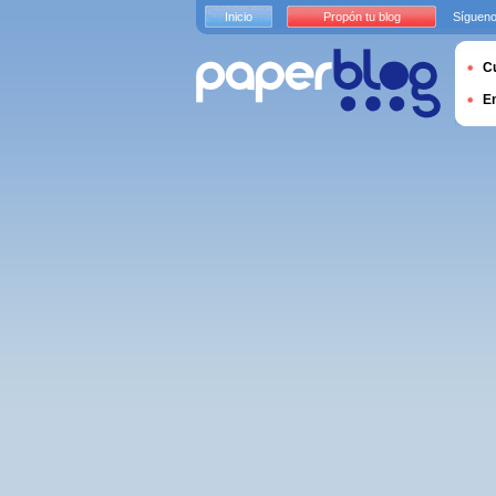
Inicio
Propón tu blog
Sígueno
Cu
E