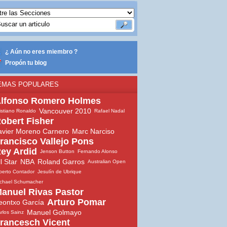
¿ Aún no eres miembro ?
Propón tu blog
EMAS POPULARES
lfonso Romero Holmes
Vancouver 2010
istiano Ronaldo
Rafael Nadal
obert Fisher
avier Moreno Carnero
Marc Narciso
rancisco Vallejo Pons
ey Ardid
Jenson Button
Fernando Alonso
ll Star
NBA
Roland Garros
Australian Open
berto Contador
Jesulín de Ubrique
chael Schumacher
anuel Rivas Pastor
Arturo Pomar
eontxo García
Manuel Golmayo
rlos Sainz
rancesch Vicent