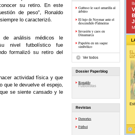
I
onocer su retiro. En este
Gattuso le sacó amarilla al
V
árbitro
uestión de peso”, Ronaldo
B
 siempre lo caracterizó.
El lujo de Neymar ante el
J
descendido Palmeiras
M
Invasión y caos en
Dinamarca
 de análisis médicos le
L
Papelón en un saque
 su nivel futbolístico fue
simbólico
do formalizó su retiro del
EL
DÍ
Ver todos
Dossier Paperblog
acer actividad física y que
Ronaldo
lo que le devuelve el espejo,
Futbolistas
que se siente cansado y le
Est
Revistas
Deportes
Fútbol