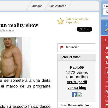
Juegos
Los Autores
Seleccionado por
un reality show
Paperblog
@DePuntin
T
Denunciar
A
Cr
R
Sobre el autor
J
F
Pablo09
R
1272
veces
compartido
A
o
se someterá a una dieta
ver su perfil
Al
n el marco de un programa
Mi
ver su blog
M
L
Ca
F
Sus últimos artículos
do su aspecto físico desde