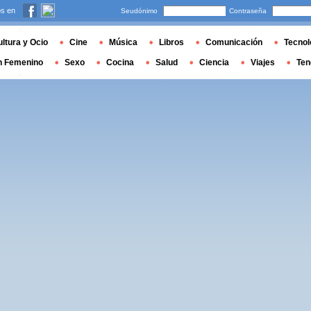
s en
Seudónimo
Contraseña
ltura y Ocio
Cine
Música
Libros
Comunicación
Tecnol
n Femenino
Sexo
Cocina
Salud
Ciencia
Viajes
Ten