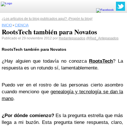
¿Los artículos de tu blog publicados aquí? ¡Propón tu blog!
INICIO
›
CIENCIA
RootsTech también para Novatos
Publicado el 29 noviembre 2012 por
Redantepasados
@Red_Antepasados
RootsTech también para Novatos
¿Hay alguien que todavía no conozca
RootsTech
? La
respuesta es un rotundo sí, lamentablemente.
Puedo ver en el rostro de las personas cierto asombro
cuando menciono que
genealogía y tecnología se dan la
mano
.
¿Por dónde comienzo?
Es la pregunta estrella que más
llega a mi buzón. Esta pregunta tiene respuesta, claro,