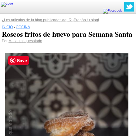
¿Los artículos de tu blog publicados aquí? ¡Propón tu blog!
INICIO
›
COCINA
Roscos fritos de huevo para Semana Santa
Por
Masdulcequesalado
Save