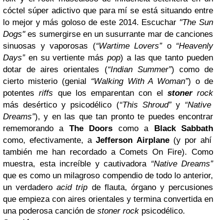
cóctel súper adictivo que para mí se está situando entre
lo mejor y más goloso de este 2014. Escuchar
"The Sun
Dogs"
es sumergirse en un susurrante mar de canciones
sinuosas y vaporosas (
“Wartime Lovers”
o
“Heavenly
Days”
en su vertiente más
pop
) a las que tanto pueden
dotar de aires orientales (
“Indian Summer”
) como de
cierto misterio (genial
“Walking With A Woman”
) o de
potentes
riffs
que los emparentan con el
stoner
rock
más desértico y psicodélico (
“This Shroud”
y
“Native
Dreams”
), y en las que tan pronto te puedes encontrar
rememorando a
The Doors
como a
Black Sabbath
como, efectivamente, a
Jefferson Airplane
(y por ahí
también me han recordado a Comets On Fire). Como
muestra, esta increíble y cautivadora
“Native Dreams”
que es como un milagroso compendio de todo lo anterior,
un verdadero
acid trip
de flauta, órgano y percusiones
que empieza con aires orientales y termina convertida en
una poderosa canción de
stoner rock
psicodélico.