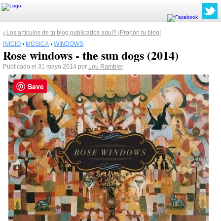
¿Los artículos de tu blog publicados aquí? ¡Propón tu blog!
INICIO
›
MÚSICA
›
WINDOWS
Rose windows - the sun dogs (2014)
Publicado el 31 mayo 2014 por
Lou Rambler
Save