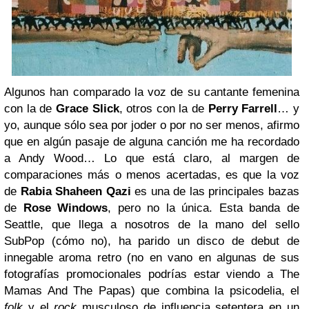
Algunos han comparado la voz de su cantante femenina
con la de
Grace Slick
, otros con la de
Perry Farrell
… y
yo, aunque sólo sea por joder o por no ser menos, afirmo
que en algún pasaje de alguna canción me ha recordado
a Andy Wood… Lo que está claro, al margen de
comparaciones más o menos acertadas, es que la voz
de
Rabia Shaheen Qazi
es una de las principales bazas
de
Rose Windows
, pero no la única. Esta banda de
Seattle, que llega a nosotros de la mano del sello
SubPop (cómo no), ha parido un disco de debut de
innegable aroma retro (no en vano en algunas de sus
fotografías promocionales podrías estar viendo a The
Mamas And The Papas) que combina la psicodelia, el
folk
y el
rock
musculoso de influencia setentera en un