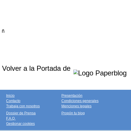
ñ
Volver a la Portada de
Inicio
Presentación
Contacto
Condiciones generales
Trabaja con nosotros
Menciones legales
Dossier de Prensa
Propón tu blog
F.A.Q.
Gestionar cookies