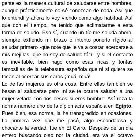
gente es la manera cultural de saludarse entre hombres,
aunque prácticamente no sé conozcan de nada. Así que
lo entendí y ahora lo voy viendo como algo habitual. Así
que con el tiempo, he tenido que aclimatarme a esta
forma de saludo. Eso sí, cuando un tío me saluda ahora,
siempre extiendo mi brazo e intento ponerlo rígido al
saludar primero -que note que le va a costar acercarse a
mis mejillas, que no soy de saludo fácil- y si el contacto
es inevitable, bien hago como esas ricas y tontas
famosillas de la telebasura española que ni si quiera se
tocan al acercar sus caras ¡muá, muá!
Lo de las mujeres es otra cosa. Entre ellas también se
besan al saludarse pero ¡ni se te ocurra saludar a una
mujer velada con dos besos si eres hombre! Así reza la
norma número uno de la diplomacia española en
Egipto
.
Pues bien, esa norma, la he transgredido en ocasiones.
La primera vez que me pasó, algo escandalosa y
chocante la verdad, fue en El Cairo. Después de un día
entero buscando piso por la ciudad, era ya el octavo