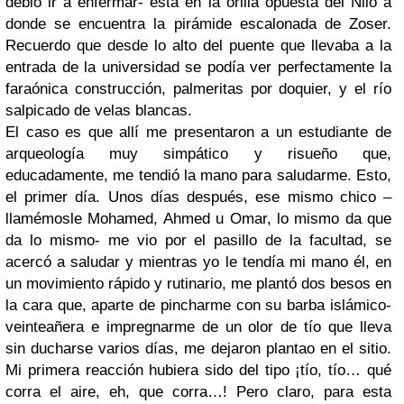
debió ir a enfermar- está en la orilla opuesta del Nilo a
donde se encuentra la pirámide escalonada de Zoser.
Recuerdo que desde lo alto del puente que llevaba a la
entrada de la universidad se podía ver perfectamente la
faraónica construcción, palmeritas por doquier, y el río
salpicado de velas blancas.
El caso es que allí me presentaron a un estudiante de
arqueología muy simpático y risueño que,
educadamente, me tendió la mano para saludarme. Esto,
el primer día. Unos días después, ese mismo chico –
llamémosle Mohamed, Ahmed u Omar, lo mismo da que
da lo mismo- me vio por el pasillo de la facultad, se
acercó a saludar y mientras yo le tendía mi mano él, en
un movimiento rápido y rutinario, me plantó dos besos en
la cara que, aparte de pincharme con su barba islámico-
veinteañera e impregnarme de un olor de tío que lleva
sin ducharse varios días, me dejaron plantao en el sitio.
Mi primera reacción hubiera sido del tipo ¡tío, tío… qué
corra el aire, eh, que corra…! Pero claro, para esta