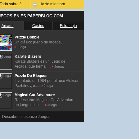
Todo sobre él
Hazte miembro
UEGOS EN ES.PAPERBLOG.COM
Arcade
Casino
Estrategia
Puzzle Bobble
Un clásico juego de Arcade. ......
Juega
Karate Blazers
Karate Blazers es un juego de
Arcade, que forma......
Juega
Puzzle De Bloques
Inventado en 1984 por el ruso Alekséi
Pázhitnov, e......
Juega
Magical Cat Adventure
Redescubre Magical Cat Adventure,
un juego de la......
Juega
Descubrir el espacio Juegos