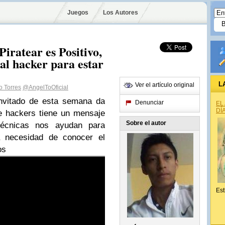
Juegos
Los Autores
ratear es Positivo,
al hacker para estar
L
Ver el artículo original
o Torres
@AngelToOficial
invitado de esta semana da
Denunciar
EL
DÍ
e hackers tiene un mensaje
Sobre el autor
écnicas nos ayudan para
necesidad de conocer el
os
Est