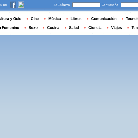
s en
Seudónimo
Contraseña
ltura y Ocio
Cine
Música
Libros
Comunicación
Tecnol
n Femenino
Sexo
Cocina
Salud
Ciencia
Viajes
Ten