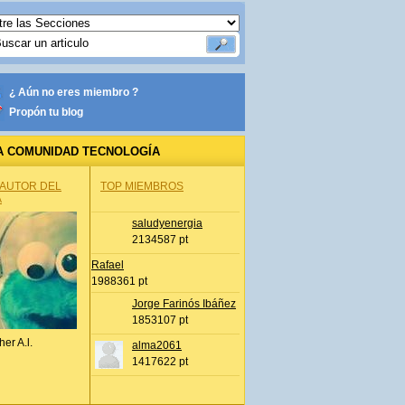
¿ Aún no eres miembro ?
Propón tu blog
A COMUNIDAD TECNOLOGÍA
 AUTOR DEL
TOP MIEMBROS
A
saludyenergia
2134587 pt
Rafael
1988361 pt
Jorge Farinós Ibáñez
1853107 pt
her A.l.
alma2061
1417622 pt