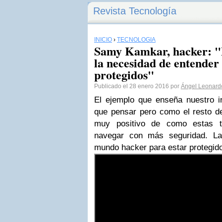
Revista Tecnología
INICIO
›
TECNOLOGÍA
Samy Kamkar, hacker: "Pi
la necesidad de entender 
protegidos"
Publicado el 28 enero 2016 por
Ángel Leonard
El ejemplo que enseña nuestro 
que pensar pero como el resto d
muy positivo de como estas t
navegar con más seguridad.
La 
mundo hacker para estar protegid