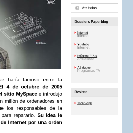
Ver todos
Dossiers Paperblog
Internet
Internet
Youtube
Internet
Informe PISA
Actualidad
Al ataque
Programas TV
 haría famoso entre la
El 4 de octubre de 2005
Revista
el sitio MySpace
e introdujo
n millón de ordenadores en
Tecnología
ue los responsables de la
 para repararlo.
Su idea le
o de
Internet
por una orden