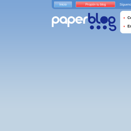
Inicio
Propón tu blog
Sígueno
Cu
E