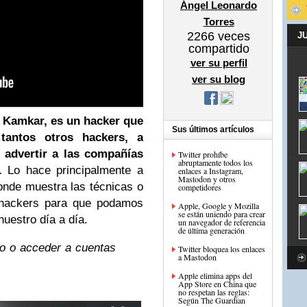
Ángel Leonardo
Torres
2266
veces
J
compartido
ver su perfil
ver su blog
Kamkar, es un hacker que
Sus últimos artículos
tantos otros hackers, a
y advertir a las compañías
Twitter prohíbe
abruptamente todos los
.
Lo hace principalmente a
enlaces a Instagram,
Mastodon y otros
onde muestra las técnicas o
competidores
 hackers para que podamos
Apple, Google y Mozilla
se están uniendo para crear
nuestro día a día.
un navegador de referencia
de última generación
o o acceder a cuentas
Twitter bloquea los enlaces
a Mastodon
Apple elimina apps del
App Store en China que
no respetan las reglas:
Según The Guardian