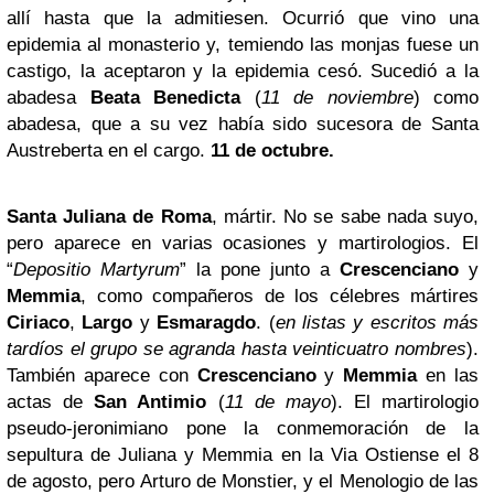
allí hasta que la admitiesen. Ocurrió que vino una
epidemia al monasterio y, temiendo las monjas fuese un
castigo, la aceptaron y la epidemia cesó. Sucedió a la
abadesa
Beata Benedicta
(
11 de noviembre
) como
abadesa, que a su vez había sido sucesora de Santa
Austreberta en el cargo.
11 de octubre.
Santa Juliana de Roma
, mártir. No se sabe nada suyo,
pero aparece en varias ocasiones y martirologios. El
“
Depositio Martyrum
” la pone junto a
Crescenciano
y
Memmia
, como compañeros de los célebres mártires
Ciriaco
,
Largo
y
Esmaragdo
. (
en listas y escritos más
tardíos el grupo se agranda hasta veinticuatro nombres
).
También aparece con
Crescenciano
y
Memmia
en las
actas de
San Antimio
(
11 de mayo
). El martirologio
pseudo-jeronimiano pone la conmemoración de la
sepultura de Juliana y Memmia en la Via Ostiense el 8
de agosto, pero Arturo de Monstier, y el Menologio de las