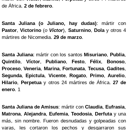
de África.
2 de febrero
.
Santa Juliana (o Juliano, hay dudas)
: mártir con
Pastor
,
Victorino
(
o
Víctor
),
Saturnino
,
Dola
y otros 4
mártires de Nicomedia.
29 de marzo
.
Santa Juliana
: mártir con los santos
Misuriano
,
Publia
,
Quintilo
,
Víctor
,
Publiano
,
Festo
,
Félix
,
Bonoso
,
Proceso
,
Veneria
,
Marina
,
Fortunata
,
Tecusa
,
Gadites
,
Segunda
,
Epictula
,
Vicente
,
Rogato
,
Primo
,
Aurelio
,
Hilario
,
Perpetua
y otros 24 mártires de África.
27 de
enero
. 1
Santa Juliana de Amisus
: mártir con
Claudia
,
Eufrasia
,
Matrona
,
Alejandra
,
Eufemia
,
Teodosia
,
Derfuta
y una
más, sin nombre. Fueron desnudadas y golpeadas con
varas, les cortaron los pechos y desgarraron sus