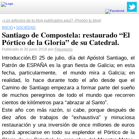
¿Los artículos de tu blog publicados aquí? ¡Propón tu blog!
INICIO
›
SOCIEDAD
Santiago de Compostela: restaurado “El
Pórtico de la Gloria” de su Catedral.
Publicado el 30 junio 2018 por
Fjjeugenio
Introducción.
El 25 de julio,
día del Apóstol Santiago
, el
Patrón de ESPAÑA
es la gran fiesta de
Galicia
; en esta
fecha, particularmente, el mundo mira a Galicia; en
realidad, lo hace durante todo el año desde que el
Camino de Santiago
empezara a formar parte del sueño
de muchos peregrinos de todo el mundo que recorren
cientos de kilómetros para
“abrazar al Santo”
.
Este año con más razón, si cabe, porque después de
diez años de trabajos
de "exhaustiva" y minuciosa
restauración y una inversión de once millones de euros
podrá apreciarse en todo su esplendor el
Pórtico de la