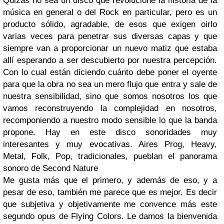
Quizás no sea un disco que revolucione la historia de
la
música en general o del Rock
en
particular, pero es un
producto sólido, agradable, de
esos que exigen oirlo
varias veces para penetrar sus di
versas capas y que
siempre van a proporcionar un nuevo matiz que estaba
allí esperando a ser descubierto por nuestra percepción.
Con lo cual están diciendo cuánto debe poner el oyente
para que la obra no sea un mero flujo que entra y sale de
nuestra sensibilidad, sino que somos nosotros los que
vamos reconstruy
endo la complejidad en nosotros,
recomponiendo a nue
st
ro modo sensi
bl
e lo que la banda
propone. Hay en este disco sonoridades muy
interesantes y muy evocativas. Aires Prog, Heavy,
Metal, Folk, Pop, tradicionales, pue
blan el panorama
sonoro de Second Nature
M
e
gusta más que el primero, y además de eso, y a
pesar de eso, también me parece que es mejor. Es decir
que subjetiva y objeti
vamente me convenc
e más este
segundo opus de Flying Colors. Le damos la bienvenid
a