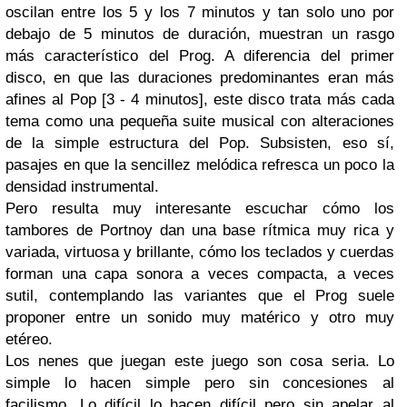
oscilan entre los 5 y los 7 minutos y tan solo uno por
debajo de 5 minutos de duración, muestran un rasgo
más característico del Prog. A diferencia del primer
disco, en que las duraciones predomi
n
antes eran más
afines al Pop [3 - 4 minutos], este disco trata más cada
tema como una pequeña suite musical con alteraciones
de la simple estructura del Pop. Subsisten, eso sí,
pasajes en que la sencille
z melódica refresca un poco la
densidad instrumental.
Pero resulta muy interesante escuchar cómo l
os
tambores de
Portnoy dan una base rítm
ica muy rica y
variada, virtuosa y brillante, cómo los teclados y cuerdas
forman una capa sonora a veces compacta, a veces
sutil, contemplando las variantes que el Prog suele
proponer entre un sonido muy matérico y otro muy
etéreo.
Los nene
s que juegan este juego son cosa seria. Lo
simple lo hacen simple pero sin concesiones al
facilismo. Lo difícil lo hacen difícil pero sin apelar al