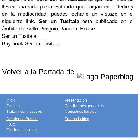
lleven una vida plena evitando que caigan en el tedio y
en la mediocridad, puedes echarle un vistazo en el
siguiente link.
Ser un Tusitala
está publicado en el
ámbito del sello Penguin Random House.
Ser un Tusitala
Buy book Ser un Tusitala
Volver a la Portada de
Inicio
Presentación
Contacto
Condiciones generales
Trabaja con nosotros
Menciones legales
Dossier de Prensa
Propón tu blog
F.A.Q.
Gestionar cookies