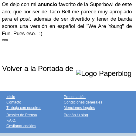
Os dejo con mi
anuncio
favorito de la Superbowl de este
año, que por ser de
Taco Bell
me parece muy apropiado
para el
post
, además de ser divertido y tener de banda
sonora una versión en español del "We Are Young" de
Fun. Pues eso. :)
***
Volver a la Portada de
Inicio
Presentación
Contacto
Condiciones generales
Trabaja con nosotros
Menciones legales
Dossier de Prensa
Propón tu blog
F.A.Q.
Gestionar cookies