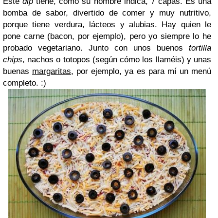
Este
dip
tiene, como su nombre indica,
7 capas
. Es una
bomba de sabor
,
divertido
de comer y muy
nutritivo
,
porque tiene verdura, lácteos y alubias. Hay quien le
pone carne (bacon, por ejemplo), pero yo siempre lo he
probado vegetariano. Junto con unos buenos
tortilla
chips
, nachos o totopos (según cómo los llaméis) y unas
buenas
margaritas
, por ejemplo, ya es para mí un menú
completo. :)