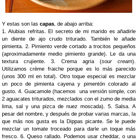
Y estas son las
capas
, de abajo arriba:
1.
Alubias refritas
. El secreto de mi marido es añadirle
un diente de
ajo
crudo triturado. También le añade
pimienta
.
2.
Pimiento verde
cortado a trocitos pequeños
(aproximadamente medio pimiento grande). Le da una
textura crujiente.
3.
Crema agria
(
sour cream
).
Utilizamos
crème fraiche
porque es lo más parecido
(unos 300 ml en total). Otro toque especial es mezclar
un poco de
pimienta cayena
y
pimentón colorado
al
gusto.
4.
Guacamole
(hacemos una versión simple, con
2 aguacates triturados, mezclados con el zumo de media
lima
,
sal
y una pizca de
nuez moscada
).
5.
Salsa
. A
pesar del nombre, y después de probar varias marcas, la
que más nos gusta es la Dippas picante. Se le puede
mezclar un
tomate
troceado para darle un toque más
fresco.
6.
Queso rallado
. Podemos usar cheddar, o una