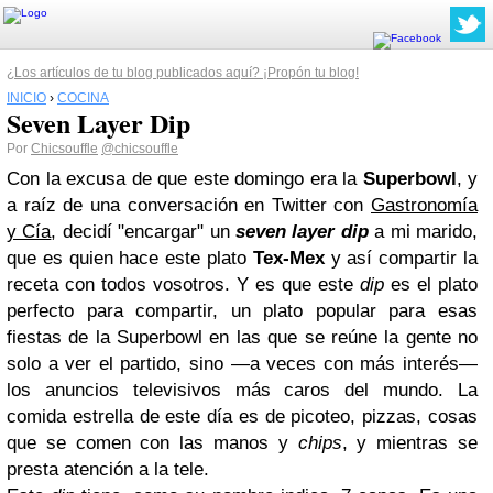
¿Los artículos de tu blog publicados aquí? ¡Propón tu blog!
INICIO
›
COCINA
Seven Layer Dip
Por
Chicsouffle
@chicsouffle
Con la excusa de que este domingo era la
Superbowl
, y
a raíz de una conversación en Twitter con
Gastronomía
y Cía
, decidí "encargar" un
seven layer dip
a mi marido,
que es quien hace este plato
Tex-Mex
y así compartir la
receta con todos vosotros. Y es que este
dip
es el plato
perfecto para compartir, un plato popular para esas
fiestas
de la Superbowl en las que se reúne la gente no
solo a ver el partido, sino —a veces con más interés—
los anuncios televisivos más caros del mundo. La
comida estrella de este día es de
picoteo
, pizzas, cosas
que se comen con las manos y
chips
, y mientras se
presta atención a la tele.