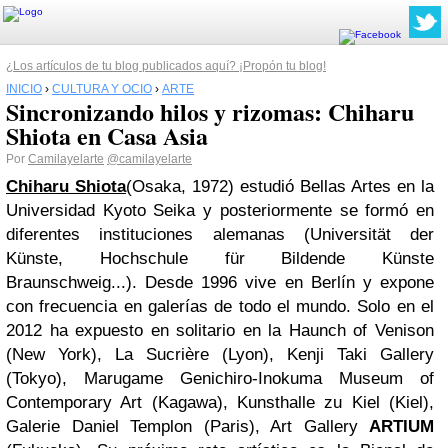
¿Los artículos de tu blog publicados aquí? ¡Propón tu blog!
INICIO
›
CULTURA Y OCIO
›
ARTE
Sincronizando hilos y rizomas: Chiharu
Shiota en Casa Asia
Por
Camilayelarte
@camilayelarte
Chiharu Shiota
(Osaka, 1972) estudió Bellas Artes en la
Universidad Kyoto Seika y posteriormente se formó en
diferentes instituciones alemanas (Universität der
Künste, Hochschule für Bildende Künste
Braunschweig...). Desde 1996 vive en Berlín y expone
con frecuencia en galerías de todo el mundo. Solo en el
2012 ha expuesto en solitario en la Haunch of Venison
(New York), La Sucrière (Lyon), Kenji Taki Gallery
(Tokyo), Marugame Genichiro-Inokuma Museum of
Contemporary Art (Kagawa), Kunsthalle zu Kiel (Kiel),
Galerie Daniel Templon (Paris), Art Gallery
ARTIUM