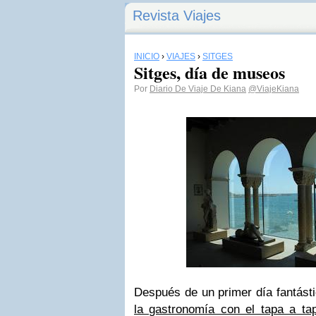
Revista Viajes
INICIO
›
VIAJES
›
SITGES
Sitges, día de museos
Por
Diario De Viaje De Kiana
@ViajeKiana
Después de un primer día fantást
la gastronomía con el tapa a tap