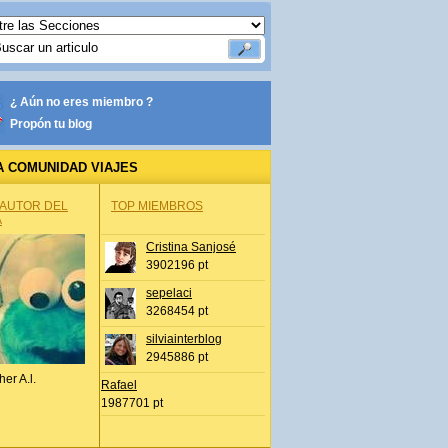
¿ Aún no eres miembro ?
Propón tu blog
A COMUNIDAD VIAJES
 AUTOR DEL
TOP MIEMBROS
A
Cristina Sanjosé
3902196 pt
sepelaci
3268454 pt
silviainterblog
2945886 pt
her A.l.
Rafael
1987701 pt