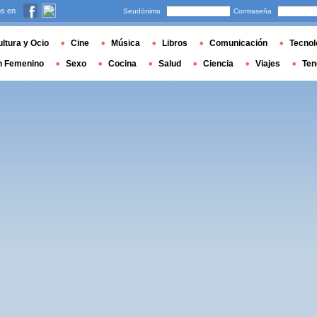
s en
Seudónimo
Contraseña
ltura y Ocio
Cine
Música
Libros
Comunicación
Tecnol
n Femenino
Sexo
Cocina
Salud
Ciencia
Viajes
Ten