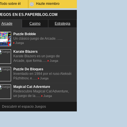
Todo sobre él
Hazte miembro
UEGOS EN ES.PAPERBLOG.COM
Arcade
Casino
Estrategia
Puzzle Bobble
Un clásico juego de Arcade. ......
Juega
Karate Blazers
Karate Blazers es un juego de
Arcade, que forma......
Juega
Puzzle De Bloques
Inventado en 1984 por el ruso Alekséi
Pázhitnov, e......
Juega
Magical Cat Adventure
Redescubre Magical Cat Adventure,
un juego de la......
Juega
Descubrir el espacio Juegos