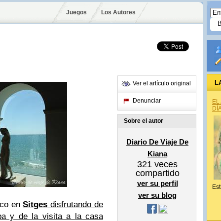
Juegos
Los Autores
L
Ver el artículo original
Denunciar
EL
DÍ
Sobre el autor
Diario De Viaje De
Kiana
321
veces
compartido
ver su perfil
Est
ver su blog
ico en
Sitges
disfrutando de
a y de la visita a la casa