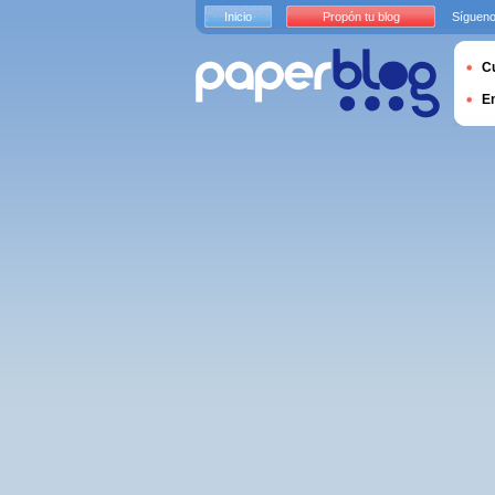
Inicio
Propón tu blog
Sígueno
Cu
E