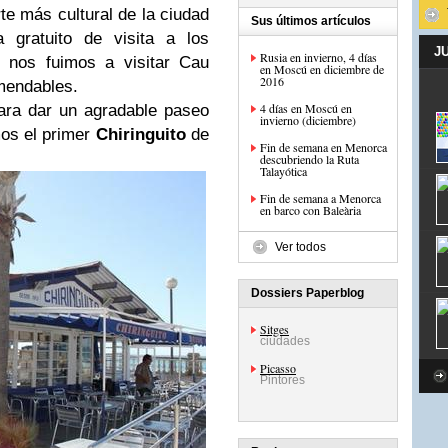
te más cultural de la ciudad
Sus últimos artículos
 gratuito de visita a los
J
Rusia en invierno, 4 días
d nos fuimos a visitar Cau
en Moscú en diciembre de
2016
omendables.
4 días en Moscú en
ra dar un agradable paseo
invierno (diciembre)
mos el primer
Chiringuito
de
Fin de semana en Menorca
descubriendo la Ruta
Talayótica
Fin de semana a Menorca
en barco con Baleària
Ver todos
Dossiers Paperblog
Sitges
ciudades
Picasso
Pintores