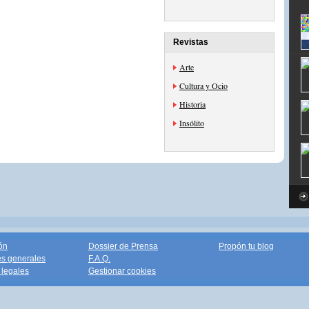
Revistas
Arte
Cultura y Ocio
Historia
Insólito
ón
Dossier de Prensa
Propón tu blog
s generales
F.A.Q.
legales
Gestionar cookies