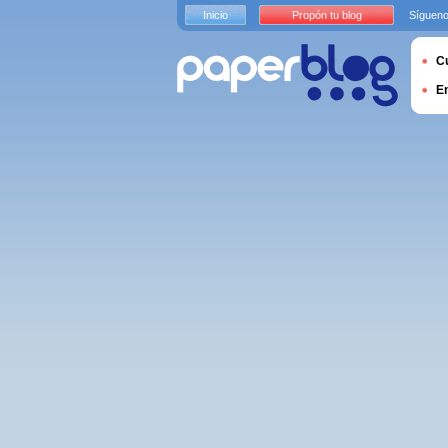
Inicio
Propón tu blog
Sígueno
Cu
E