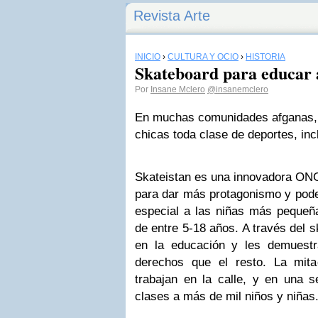
Revista Arte
INICIO
›
CULTURA Y OCIO
›
HISTORIA
Skateboard para educar a
Por
Insane Mclero
@insanemclero
En muchas comunidades afganas, e
chicas toda clase de deportes, inc
Skateistan es una innovadora O
para dar más protagonismo y pode
especial a las niñas más pequeñ
de entre 5-18 años. A través del 
en la educación y les demuest
derechos que el resto. La mit
trabajan en la calle, y en una 
clases a más de mil niños y niñas