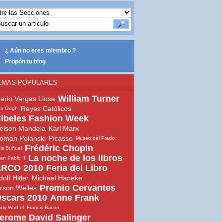
¿ Aún no eres miembro ?
Propón tu blog
EMAS POPULARES
William Turner
ario Vargas Llosa
Reyes Católicos
an Gogh
ibeles Fashion Week
elson Mandela
Karl Marx
oman Polanski
Picasso
Museo del Prado
Frédéric Chopin
is Buñuel
La noche de los libros
an Pablo II
RCO 2010
Feria del Libro
dolf Hitler
Michael Haneke
Premio Cervantes
rson Welles
scars 2010
Anne Frank
dy Warhol
Francis Bacon
erome David Salinger