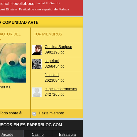
ichel Houellebecq
Isabel II
Gandhi
bert Einstein
Festival de cine español de Málaga
A COMUNIDAD ARTE
 AUTOR DEL
TOP MIEMBROS
A
Cristina Sanjosé
3902196 pt
sepelaci
3268454 pt
Jmusind
2623084 pt
her A.l.
cupcakeshermosos
2427265 pt
Todo sobre él
Hazte miembro
UEGOS EN ES.PAPERBLOG.COM
Arcade
Casino
Estrategia