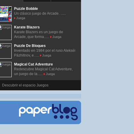
Puzzle Bobble
Un clásico juego de Arcade. ......
Juega
Karate Blazers
Karate Blazers es un juego de
Arcade, que forma......
Juega
Puzzle De Bloques
Inventado en 1984 por el ruso Alekséi
Pázhitnov, e......
Juega
Magical Cat Adventure
Redescubre Magical Cat Adventure,
un juego de la......
Juega
Descubrir el espacio Juegos