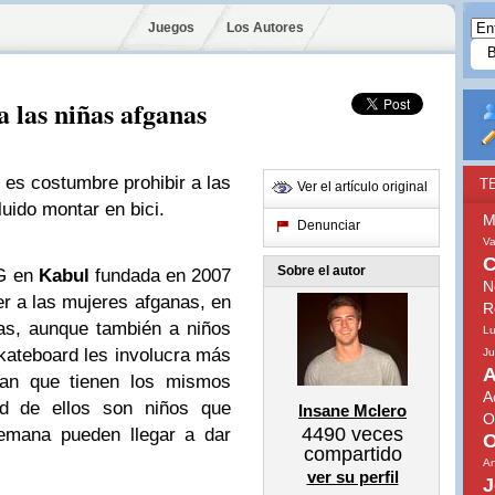
Juegos
Los Autores
 las niñas afganas
s costumbre prohibir a las
T
Ver el artículo original
luido montar en bici.
M
Denunciar
V
C
Sobre el autor
NG en
Kabul
fundada en 2007
N
r a las mujeres afganas, en
R
as, aunque también a niños
Lu
skateboard les involucra más
Ju
A
ran que tienen los mismos
A
ad de ellos son niños que
Insane Mclero
O
4490
veces
semana pueden llegar a dar
O
compartido
.
An
ver su perfil
J