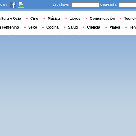
s en
Seudónimo
Contraseña
ltura y Ocio
Cine
Música
Libros
Comunicación
Tecnol
n Femenino
Sexo
Cocina
Salud
Ciencia
Viajes
Ten