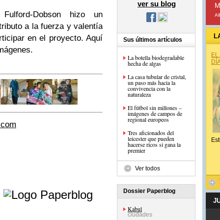
ver su blog
M
 Fulford-Dobson hizo un
Al
ibuto a la fuerza y valentía
L
ticipar en el proyecto. Aquí
Sus últimos artículos
imágenes.
EL
La botella biodegradable
DÍ
hecha de algas
La casa tubular de cristal,
un paso más hacia la
convivencia con la
naturaleza
El fútbol sin millones –
imágenes de campos de
regional europeos
d.com
Tres aficionados del
leicester que pueden
Est
hacerse ricos si gana la
premier
Ver todos
e
Dossier Paperblog
J
Kabul
ciudades