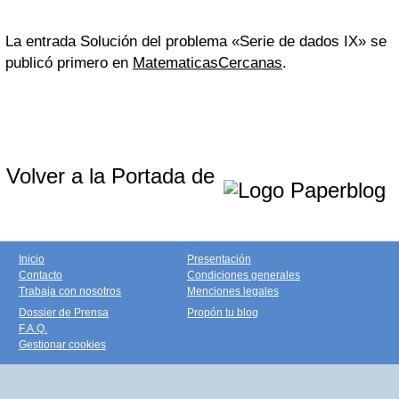
La entrada Solución del problema «Serie de dados IX» se
publicó primero en
MatematicasCercanas
.
Volver a la Portada de
Inicio
Presentación
Contacto
Condiciones generales
Trabaja con nosotros
Menciones legales
Dossier de Prensa
Propón tu blog
F.A.Q.
Gestionar cookies