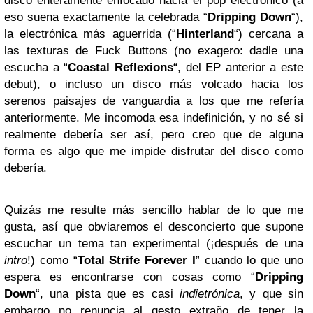
disco enteramente enfocado hacia el pop electrónico (a
eso suena exactamente la celebrada “
Dripping Down
“),
la electrónica más aguerrida (“
Hinterland
“) cercana a
las texturas de Fuck Buttons (no exagero: dadle una
escucha a “
Coastal Reflexions
“, del EP anterior a este
debut), o incluso un disco más volcado hacia los
serenos paisajes de vanguardia a los que me refería
anteriormente. Me incomoda esa indefinición, y no sé si
realmente debería ser así, pero creo que de alguna
forma es algo que me impide disfrutar del disco como
debería.
Quizás me resulte más sencillo hablar de lo que me
gusta, así que obviaremos el desconcierto que supone
escuchar un tema tan experimental (¡después de una
intro
!) como “
Total Strife Forever I
” cuando lo que uno
espera es encontrarse con cosas como “
Dripping
Down
“, una pista que es casi
indietrónica
, y que sin
embargo no renuncia al gesto extraño de tener la