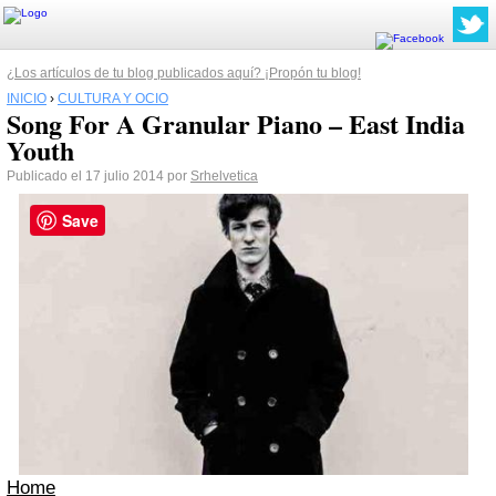
¿Los artículos de tu blog publicados aquí? ¡Propón tu blog!
INICIO
›
CULTURA Y OCIO
Song For A Granular Piano – East India
Youth
Publicado el 17 julio 2014 por
Srhelvetica
Save
Home