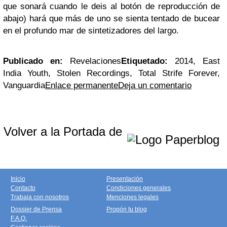
que sonará cuando le deis al botón de reproducción de
abajo) hará que más de uno se sienta tentado de bucear
en el profundo mar de sintetizadores del largo.
Publicado en:
Revelaciones
Etiquetado:
2014, East
India Youth, Stolen Recordings, Total Strife Forever,
Vanguardia
Enlace permanente
Deja un comentario
Volver a la Portada de
Inicio
Presentación
Contacto
Condiciones generales
Trabaja con nosotros
Menciones legales
Dossier de Prensa
Propón tu blog
F.A.Q.