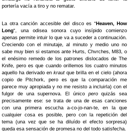
portería vacía a tiro y no rematar.
La otra canción accesible del disco es “
Heaven, How
Long
“, una odisea sonora cuyo insípido comienzo
apenas permite intuir lo que va a suceder a continuación.
Creciendo con el minutaje, al minuto y medio uno no
sabe muy bien si estamos ante Hurts, Chvrches, M83, o
el enésimo remedo de los patrones dislocados de The
Knife, pero es que cuando orillemos los cuatro minutos
aquello ha derivado en
kraut
que brilla en el cielo (ahora
copio de Pitchork, pero es que la comparación me
parece muy apropiada y no me resisto a incluirla) con el
fulgor de una supernova. El único
pero
quizás sea
precisamente ese: se trata de una de esas canciones
con una primera escucha a-co-jo-nan-te, en la que
cualquier cosa es posible, pero con la repetición del
tema (una vez que se ha diluído el efecto sorpresa)
queda esa sensación de promesa no del todo satisfecha.